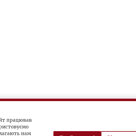
айт працював
ристовуємо
омагають нам