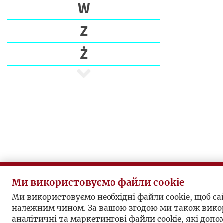
E
W
C
Z
I
Ż
P
I
S
A
R
Z
E
P
U
Ми використовуємо файли cookie
B
L
Ми використовуємо необхідні файли cookie, щоб с
належним чином. За вашою згодою ми також вико
I
аналітичні та маркетингові файли cookie, які доп