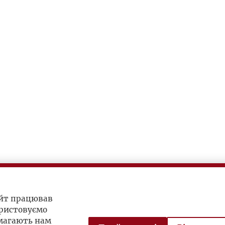
айт працював
ристовуємо
омагають нам