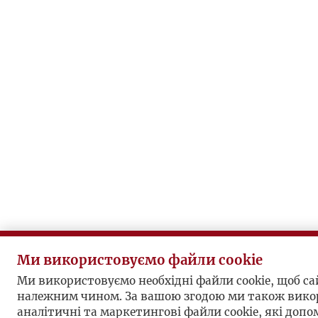
О
Г
Р
А
Ф
І
Я
Н
А
Й
В
А
Ж
Ми використовуємо файли cookie
Л
Ми використовуємо необхідні файли cookie, щоб с
И
належним чином. За вашою згодою ми також вико
В
аналітичні та маркетингові файли cookie, які доп