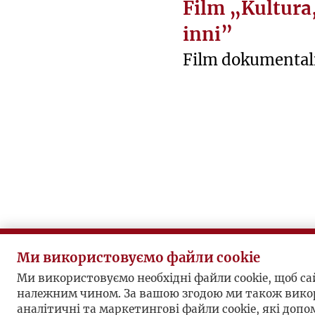
В
Film „Kultura,
И
inni”
Н
Film dokumental
И
Giedroyc i inni” 
Tadeusza Śmiaro
obejrzeć w serwi
(dostęp: 15.09.20
produkcji wykorz
z wielu archiwów
Instytutu Litera
Herlinga-Grudziń
Ми використовуємо файли cookie
Filmoteki Narodo
Ми використовуємо необхідні файли cookie, щоб с
належним чином. За вашою згодою ми також вико
otrzymał dofina
аналітичні та маркетингові файли cookie, які доп