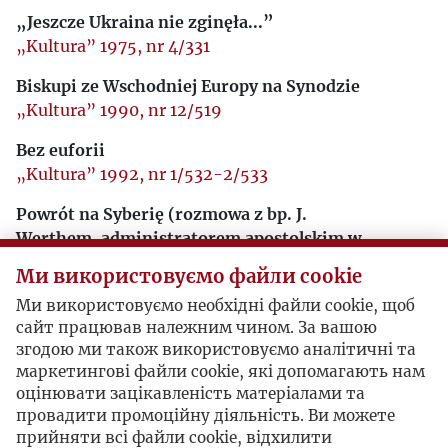
„Jeszcze Ukraina nie zginęła...”
„Kultura” 1975, nr 4/331
Biskupi ze Wschodniej Europy na Synodzie
„Kultura” 1990, nr 12/519
Bez euforii
„Kultura” 1992, nr 1/532-2/533
Powrót na Syberię (rozmowa z bp. J.
Werthem, administratorem apostolskim w
Nowosybirsku)
Ми використовуємо файли cookie
„Kultura” 1992, nr 5/536
Ми використовуємо необхідні файли cookie, щоб
Lux ex Oriente? Notatki z podróży na Ukrainę
сайт працював належним чином. За вашою
„Kultura” 1992, nr 9/540
згодою ми також використовуємо аналітичні та
маркетингові файли cookie, які допомагають нам
Pomiędzy sacrum a profanum
оцінювати зацікавленість матеріалами та
„Kultura” 1992, nr 12/543
провадити промоційну діяльність. Ви можете
прийняти всі файли cookie, відхилити