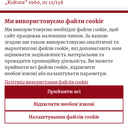
„Kultura” 1960, nr 12/158
M. Danilewicz Zielińska, „Opus magnum” Jana
Ми використовуємо файли cookie
Kowalika
„Kultura” 1978 nr 3/366
Ми використовуємо необхідні файли cookie, щоб
сайт працював належним чином. За вашою
згодою ми також використовуємо аналітичні та
маркетингові файли cookie, які допомагають нам
оцінювати зацікавленість матеріалами та
провадити промоційну діяльність. Ви можете
прийняти всі файли cookie, відхилити
необов'язкові або налаштувати параметри.
Політика використання файлів cookie
Прийняти всі
Відхилити необов'язкові
Налаштування файлів cookie
Налаштування файлів cookie