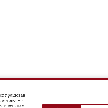
айт працював
ристовуємо
омагають нам