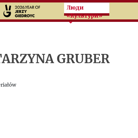
Przeskocz do treści zasad
Люди
«Культури»
TARZYNA GRUBER
riałów