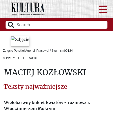
Zdjęcie Polskiej Agencji Prasowej / Sygn. sm00124
© INSTYTUT LITERACKI
MACIEJ KOZŁOWSKI
Teksty najważniejsze
Wielobarwny bukiet kwiatów - rozmowa z
Włodzimierzem Mokrym