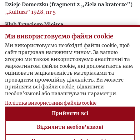
Dzieje Domeczku (fragment z „Ziela na kraterze”)
„Kultura” 1948, nr 5
Klub Trzeciego Miejsca
„Kultura” 1949, nr 6/23
Ми використовуємо файли cookie
O Żydach
Ми використовуємо необхідні файли cookie, щоб
„Kultura” 1950, nr 7/33-8/34
сайт працював належним чином. За вашою
згодою ми також використовуємо аналітичні та
Spory o monopole
маркетингові файли cookie, які допомагають нам
„Kultura” 1950, nr 12/38
оцінювати зацікавленість матеріалами та
провадити промоційну діяльність. Ви можете
Trzy pokolenia
прийняти всі файли cookie, відхилити
(I.)
„Kultura” 1952, nr 11/61
необов'язкові або налаштувати параметри.
(II.)
„Kultura” 1952, nr 12/62
Політика використання файлів cookie
Droga do Urzędowa (fragment)
Прийняти всі
„Kultura” 1955, nr 6/92
Відхилити необов'язкові
Kosynierzy
„Kultura” 1961, nr 5/163