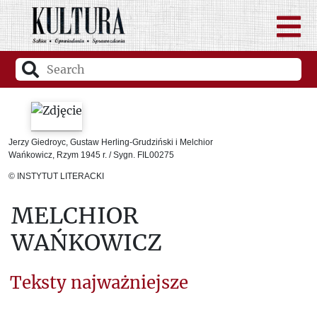
Jerzy Giedroyc, Gustaw Herling-Grudziński i Melchior
Wańkowicz, Rzym 1945 r. / Sygn. FIL00275
© INSTYTUT LITERACKI
MELCHIOR
WAŃKOWICZ
Teksty najważniejsze