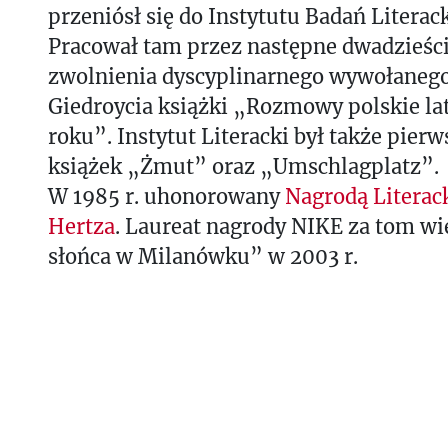
przeniósł się do Instytutu Badań Litera
Pracował tam przez następne dwadzieścia
zwolnienia dyscyplinarnego wywołanego
Giedroycia książki „Rozmowy polskie l
roku”. Instytut Literacki był także pie
książek „Żmut” oraz „Umschlagplatz”.
W 1985 r. uhonorowany
Nagrodą Literac
Hertza
. Laureat nagrody NIKE za tom w
słońca w Milanówku” w 2003 r.