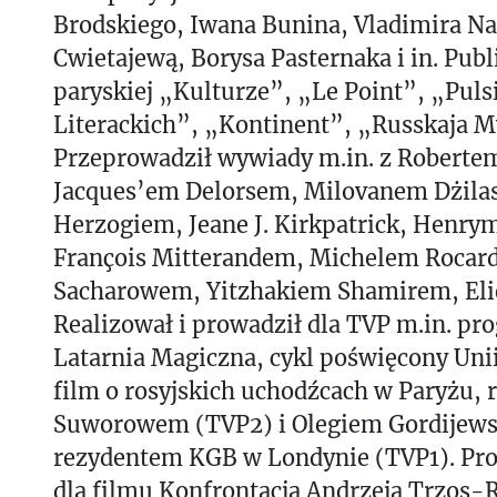
Brodskiego, Iwana Bunina, Vladimira N
Cwietajewą, Borysa Pasternaka i in. Publ
paryskiej „Kulturze”, „Le Point”, „Puls
Literackich”, „Kontinent”, „Russkaja M
Przeprowadził wywiady m.in. z Robert
Jacques’em Delorsem, Milovanem Dżil
Herzogiem, Jeane J. Kirkpatrick, Henry
François Mitterandem, Michelem Rocar
Sacharowem, Yitzhakiem Shamirem, Eli
Realizował i prowadził dla TVP m.in. pr
Latarnia Magiczna, cykl poświęcony Unii
film o rosyjskich uchodźcach w Paryżu,
Suworowem (TVP2) i Olegiem Gordijews
rezydentem KGB w Londynie (TVP1). Pr
dla filmu Konfrontacja Andrzeja Trzos-