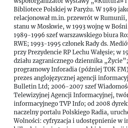
współorganizator wystawy „«Kultura» i 
Bibliotece Polskiej w Paryżu. W 1989 ja
relacjonował m.in. przewrót w Rumunii
stanu w Moskwie, w 1993 wojnę w Bośni 
1989-1996 szef warszawskiego biura Roz
RWE; 1993-1995 członek Rady ds. Mediów
przy Prezydencie RP Lechu Wałęsie; w 19
działu zagranicznego dziennika „Życie”
programowy Inforadia (później TOK FM
prezes anglojęzycznej agencji informacy
Bulletin Ltd; 2006-2007 szef Wiadomośc
Telewizyjnej Agencji Informacyjnej, twó
informacyjnego TVP Info; od 2008 dyrekt
naczelny portalu Polskiego Radia, uruch
Wolności: cyfryzacja i udostępnienie w i