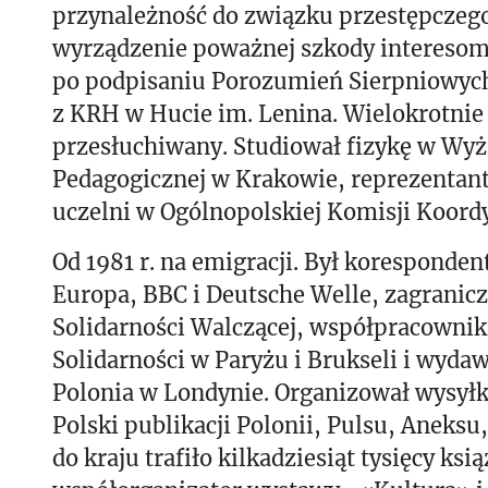
przynależność do związku przestępczego
wyrządzenie poważnej szkody intereso
po podpisaniu Porozumień Sierpniowyc
z KRH w Hucie im. Lenina. Wielokrotnie
przesłuchiwany.
Studiował fizykę w Wyż
Pedagogicznej w Krakowie, reprezentan
uczelni w Ogólnopolskiej Komisji Koord
Od 1981 r. na emigracji. Był koresponde
Europa, BBC i Deutsche Welle, zagranicz
Solidarności Walczącej, współpracowni
Solidarności w Paryżu i Brukseli i wyda
Polonia w Londynie. Organizował wysyłk
Polski publikacji Polonii, Pulsu, Aneksu
do kraju trafiło kilkadziesiąt tysięcy ksi