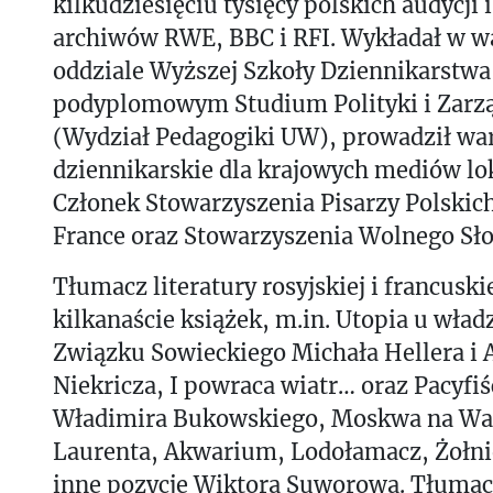
kilkudziesięciu tysięcy polskich audycji 
archiwów RWE, BBC i RFI. Wykładał w 
oddziale Wyższej Szkoły Dziennikarstwa 
podyplomowym Studium Polityki i Zarz
(Wydział Pedagogiki UW), prowadził war
dziennikarskie dla krajowych mediów lo
Członek Stowarzyszenia Pisarzy Polskich
France oraz Stowarzyszenia Wolnego Sł
Tłumacz literatury rosyjskiej i francuski
kilkanaście książek, m.in. Utopia u władz
Związku Sowieckiego Michała Hellera i 
Niekricza, I powraca wiatr… oraz Pacyfiś
Władimira Bukowskiego, Moskwa na Wall
Laurenta, Akwarium, Lodołamacz, Żołnie
inne pozycje Wiktora Suworowa. Tłumacz