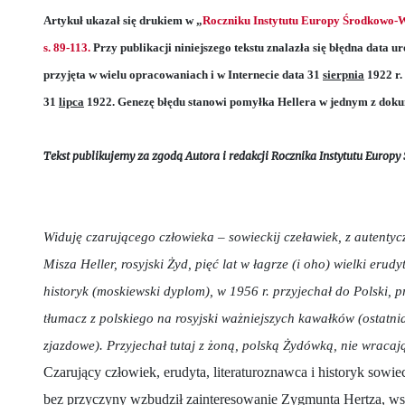
Artykuł ukazał się drukiem w „
Roczniku Instytutu Europy Środkowo-Ws
s. 89-113.
Przy publikacji niniejszego tekstu znalazła się błędna data u
przyjęta w wielu opracowaniach i w Internecie data 31
sierpnia
1922 r.
31
lipca
1922. Genezę błędu stanowi pomyłka Hellera w jednym z dok
Tekst publikujemy za zgodą Autora i redakcji Rocznika Instytutu Euro
Widuję czarującego człowieka – sowieckij czeławiek, z autenty
Misza Heller, rosyjski Żyd, pięć lat w łagrze (i oho) wielki erudyt
historyk (moskiewski dyplom), w 1956 r. przyjechał do Polski, 
tłumacz z polskiego na rosyjski ważniejszych kawałków (ostatn
zjazdowe). Przyjechał tutaj z żoną, polską Żydówką, nie wracaj
Czarujący człowiek, erudyta, literaturoznawca i historyk sowiec
bez przyczyny wzbudził zainteresowanie Zygmunta Hertza, wsp