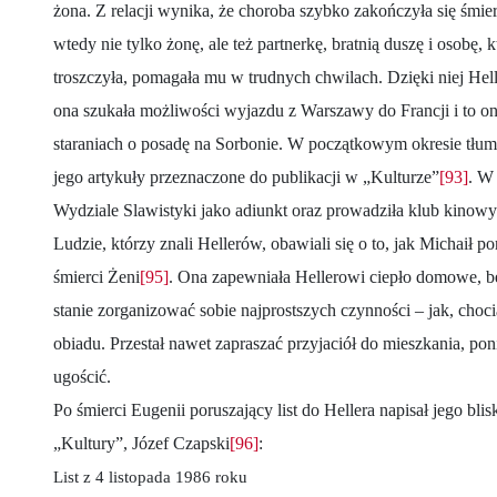
żona. Z relacji wynika, że choroba szybko zakończyła się śmier
wtedy nie tylko żonę, ale też partnerkę, bratnią duszę i osobę, 
troszczyła, pomagała mu w trudnych chwilach. Dzięki niej He
ona szukała możliwości wyjazdu z Warszawy do Francji i to 
staraniach o posadę na Sorbonie. W początkowym okresie tłuma
jego artykuły przeznaczone do publikacji w „Kulturze”
[93]
. W
Wydziale Slawistyki jako adiunkt oraz prowadziła klub kinowy
Ludzie, którzy znali Hellerów, obawiali się o to, jak Michaił p
śmierci Żeni
[95]
. Ona zapewniała Hellerowi ciepło domowe, bez 
stanie zorganizować sobie najprostszych czynności – jak, choc
obiadu. Przestał nawet zapraszać przyjaciół do mieszkania, po
ugościć.
Po śmierci Eugenii poruszający list do Hellera napisał jego blisk
„Kultury”, Józef Czapski
[96]
:
List z 4 listopada 1986 roku