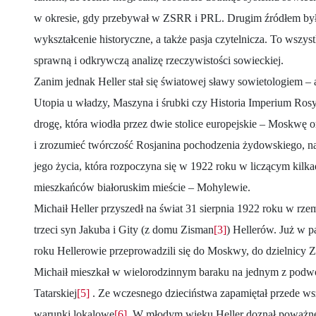
w okresie, gdy przebywał w ZSRR i PRL. Drugim źródłem był
wykształcenie historyczne, a także pasja czytelnicza. To wszy
sprawną i odkrywczą analizę rzeczywistości sowieckiej.
Zanim jednak Heller stał się światowej sławy sowietologiem – 
Utopia u władzy, Maszyna i śrubki czy Historia Imperium Rosy
drogę, która wiodła przez dwie stolice europejskie – Moskwę
i zrozumieć twórczość Rosjanina pochodzenia żydowskiego, nale
jego życia, która rozpoczyna się w 1922 roku w liczącym kilkad
mieszkańców białoruskim mieście – Mohylewie.
Michaił Heller przyszedł na świat 31 sierpnia 1922 roku w rzem
trzeci syn Jakuba i Gity (z domu Zisman
[3]
) Hellerów. Już w p
roku Hellerowie przeprowadzili się do Moskwy, do dzielnicy
Michaił mieszkał w wielorodzinnym baraku na jednym z podwó
Tatarskiej
[5]
. Ze wczesnego dzieciństwa zapamiętał przede ws
warunki lokalowe
[6]
. W młodym wieku Heller doznał poważne