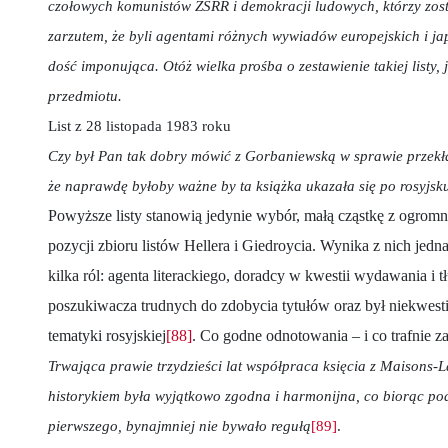
czołowych komunistów ZSRR i demokracji ludowych, którzy zost
zarzutem, że byli agentami różnych wywiadów europejskich i ja
dość imponująca. Otóż wielka prośba o zestawienie takiej listy,
przedmiotu.
List z 28 listopada 1983 roku
Czy był Pan tak dobry mówić z Gorbaniewską w sprawie przekł
że naprawdę byłoby ważne by ta książka ukazała się po rosyjsk
Powyższe listy stanowią jedynie wybór, małą cząstkę z ogromn
pozycji zbioru listów Hellera i Giedroycia. Wynika z nich jednak
kilka ról: agenta literackiego, doradcy w kwestii wydawania i 
poszukiwacza trudnych do zdobycia tytułów oraz był niekwe
tematyki rosyjskiej
[88]
. Co godne odnotowania – i co trafnie z
Trwająca prawie trzydzieści lat współpraca księcia z Maisons-Laf
historykiem była wyjątkowo zgodna i harmonijna, co biorąc po
pierwszego, bynajmniej nie bywało regułą
[89]
.