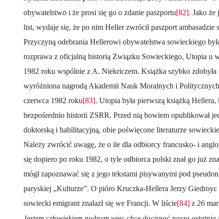
obywatelstwo i że prosi się go o zdanie paszportu
[82]
. Jako że 
list, wydaje się, że po nim Heller zwrócił paszport ambasadzie 
Przyczyną odebrania Hellerowi obywatelstwa sowieckiego by
rozprawa z oficjalną historią Związku Sowieckiego, Utopia u
1982 roku wspólnie z A. Niekriczem. Książka szybko zdobyła u
wyróżniona nagrodą Akademii Nauk Moralnych i Politycznych,
czerwca 1982 roku
[83]
. Utopia była pierwszą książką Hellera,
bezpośrednio historii ZSRR. Przed nią bowiem opublikował je
doktorską i habilitacyjną, obie poświęcone literaturze sowieckie
Należy zwrócić uwagę, że o ile dla odbiorcy francusko- i angl
się dopiero po roku 1982, o tyle odbiorca polski znał go już z
mógł zapoznawać się z jego tekstami pisywanymi pod pseud
paryskiej „Kulturze”. O pióro Kruczka-Hellera Jerzy Giedroyc 
sowiecki emigrant znalazł się we Francji. W liście
[84]
z 26 marc
Jestem człowiekiem nudnym więc chcę docisnąć naszą ostatnią 