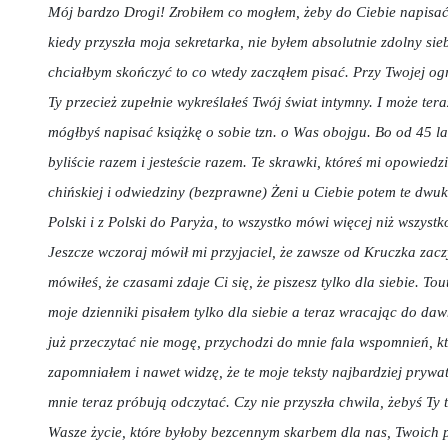
Mój bardzo Drogi! Zrobiłem co mogłem, żeby do Ciebie napisać r
kiedy przyszła moja sekretarka, nie byłem absolutnie zdolny si
chciałbym skończyć to co wtedy zacząłem pisać. Przy Twojej ogr
Ty przecież zupełnie wykreślałeś Twój świat intymny. I może tera
mógłbyś napisać książkę o sobie tzn. o Was obojgu. Bo od 45 l
byliście razem i jesteście razem. Te skrawki, któreś mi opowiedzi
chińskiej i odwiedziny (bezprawne) Żeni u Ciebie potem te dwuk
Polski i z Polski do Paryża, to wszystko mówi więcej niż wszyst
Jeszcze wczoraj mówił mi przyjaciel, że zawsze od Kruczka zac
mówiłeś, że czasami zdaje Ci się, że piszesz tylko dla siebie. To
moje dzienniki pisałem tylko dla siebie a teraz wracając do da
już przeczytać nie mogę, przychodzi do mnie fala wspomnień, kt
zapomniałem i nawet widzę, że te moje teksty najbardziej prywat
mnie teraz próbują odczytać. Czy nie przyszła chwila, żebyś Ty t
Wasze życie, które byłoby bezcennym skarbem dla nas, Twoich pr