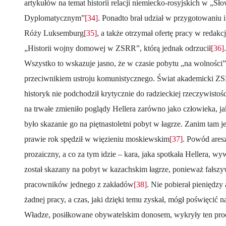
artykułów na temat historii relacji niemiecko-rosyjskich w „Sł
Dyplomatycznym”
[34]
. Ponadto brał udział w przygotowaniu 
Róży Luksemburg
[35]
, a także otrzymał ofertę pracy w reda
„Historii wojny domowej w ZSRR”, którą jednak odrzucił
[36]
.
Wszystko to wskazuje jasno, że w czasie pobytu „na wolności
przeciwnikiem ustroju komunistycznego. Świat akademicki ZS
historyk nie podchodził krytycznie do radzieckiej rzeczywisto
na trwałe zmieniło poglądy Hellera zarówno jako człowieka, ja
było skazanie go na piętnastoletni pobyt w łagrze. Zanim tam j
prawie rok spędził w więzieniu moskiewskim
[37]
. Powód ares
prozaiczny, a co za tym idzie – kara, jaka spotkała Hellera, wy
został skazany na pobyt w kazachskim łagrze, ponieważ fałszyw
pracowników jednego z zakładów
[38]
. Nie pobierał pieniędz
żadnej pracy, a czas, jaki dzięki temu zyskał, mógł poświęcić n
Władze, posiłkowane obywatelskim donosem, wykryły ten proce