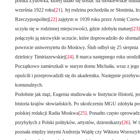
polska Żydówka, której udało się dostać na moskiewskie studia
września 1922 roku
[21]
. Jej rodzina pochodziła ze Słonimia, le
Rzeczypospolitej
[22]
zajętym w 1939 roku przez Armię Czerwo
uczyła się w rodzinnej miejscowości, gdzie zdobyła maturę
[23]
połączyło ją niezwykłe uczucie, które doprowadziło do sforma
powrocie uniwersytetu do Moskwy. Ślub odbył się 25 sierpnia
dzielnicy Timiriazewskiej
[24]
. 8 marca następnego roku urodził
Początkowo zamieszkali w starym domu Michaiła, wraz z jego 
opuścili i przeprowadzili się do akademika. Następnie przeby
komunalnych.
Podobnie jak mąż, Eugenia studiowała w Instytucie Historii, jed
historia krajów słowiańskich. Po ukończeniu MGU zdobyła pos
polskiej redakcji Radia Moskwa
[25]
. Ponadto często oprowadza
przybyłych z Polski polityków, artystów, dziennikarzy
[26]
. W 
poznała między innymi Andrzeja Wajdę czy Wiktora Woroszyl