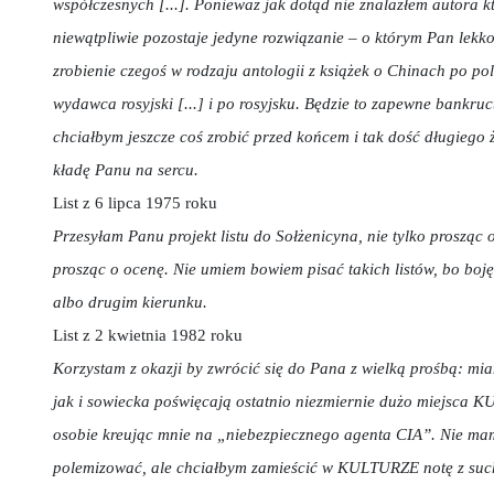
współczesnych [...]. Ponieważ jak dotąd nie znalazłem autora 
niewątpliwie pozostaje jedyne rozwiązanie – o którym Pan lekk
zrobienie czegoś w rodzaju antologii z książek o Chinach po pol
wydawca rosyjski [...] i po rosyjsku. Będzie to zapewne bankruc
chciałbym jeszcze coś zrobić przed końcem i tak dość długiego 
kładę Panu na sercu.
List z 6 lipca 1975 roku
Przesyłam Panu projekt listu do Sołżenicyna, nie tylko prosząc 
prosząc o ocenę. Nie umiem bowiem pisać takich listów, bo boję
albo drugim kierunku.
List z 2 kwietnia 1982 roku
Korzystam z okazji by zwrócić się do Pana z wielką prośbą: m
jak i sowiecka poświęcają ostatnio niezmiernie dużo miejsca 
osobie kreując mnie na „niebezpiecznego agenta CIA”. Nie ma
polemizować, ale chciałbym zamieścić w KULTURZE notę z su