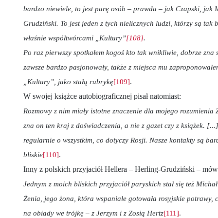
bardzo niewiele, to jest parę osób – prawda – jak Czapski, jak M
Grudziński. To jest jeden z tych nielicznych ludzi, którzy są tak
właśnie współtwórcami „Kultury”
[108]
.
Po raz pierwszy spotkałem kogoś kto tak wnikliwie, dobrze zna 
zawsze bardzo pasjonowały, także z miejsca mu zaproponowałem
„Kultury”, jako stałą rubrykę
[109]
.
W swojej książce autobiograficznej pisał natomiast:
Rozmowy z nim miały istotne znaczenie dla mojego rozumienia 
zna on ten kraj z doświadczenia, a nie z gazet czy z książek. [.
regularnie o wszystkim, co dotyczy Rosji. Nasze kontakty są bar
bliskie
[110]
.
Inny z polskich przyjaciół Hellera – Herling-Grudziński – mówi
Jednym z moich bliskich przyjaciół paryskich stał się też Michał 
Żenia, jego żona, która wspaniale gotowała rosyjskie potrawy, 
na obiady we trójkę – z Jerzym i z Zosią Hertz
[111]
.