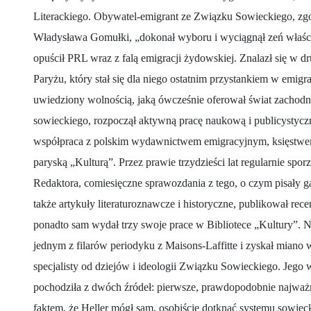
Literackiego. Obywatel-emigrant ze Związku Sowieckiego, zg
Władysława Gomułki, „dokonał wyboru i wyciągnął zeń właś
opuścił PRL wraz z falą emigracji żydowskiej. Znalazł się w d
Paryżu, który stał się dla niego ostatnim przystankiem w emigra
uwiedziony wolnością, jaką ówcześnie oferował świat zachodni
sowieckiego, rozpoczął aktywną pracę naukową i publicystyczną
współpraca z polskim wydawnictwem emigracyjnym, księstwem
paryską „Kulturą”. Przez prawie trzydzieści lat regularnie spo
Redaktora, comiesięczne sprawozdania z tego, o czym pisały g
także artykuły literaturoznawcze i historyczne, publikował rece
ponadto sam wydał trzy swoje prace w Bibliotece „Kultury”. Na p
jednym z filarów periodyku z Maisons-Laffitte i zyskał miano
specjalisty od dziejów i ideologii Związku Sowieckiego. Jego
pochodziła z dwóch źródeł: pierwsze, prawdopodobnie najważni
faktem, że Heller mógł sam, osobiście dotknąć systemu sowieck