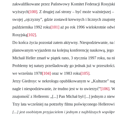
zakwalifikowane przez Państwowy Komitet Federacji Rosyjskie
wyższych
[100]
. Z drugiej zaś strony – być może ważniejszej 
swojej „ojczyzny”, gdzie zostawił krewnych i licznych znajo
października 1992 roku
[101]
aż po rok 1996 wielokrotnie odwi
Rosyjską
[102]
.
Do końca życia pozostał zatem aktywny. Niespodziewanie, na k
planowanym wyjazdem na kolejną konferencję naukową, jego ż
Michaił Heller zmarł w piątek rano, 3 stycznia 1997 roku, na 
Problemy tej natury prześladowały go jednak już w przeszłości
we wrześniu 1978
[104]
oraz w 1983 roku
[105]
.
Jerzy Giedroyc w nekrologu opublikowanym w „Kulturze” napis
nagle i niespodziewanie, że trudno jest w to uwierzyć”
[106]
. W
znajomość z Hellerem: „[...] Pan Michał był [...] jednym z niew
Trzy lata wcześniej na potrzeby filmu poświęconego Hellerowi 
[...] jest osobistym przyjacielem i jednym z najbliższych wspó