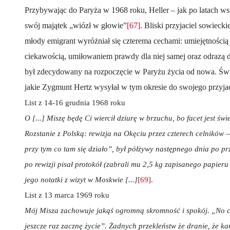
Przybywając do Paryża w 1968 roku, Heller – jak po latach w
swój majątek „wiózł w głowie”
[67]
. Bliski przyjaciel sowiecki
młody emigrant wyróżniał się czterema cechami: umiejętnością
ciekawością, umiłowaniem prawdy dla niej samej oraz odrazą
był zdecydowany na rozpoczęcie w Paryżu życia od nowa. Świa
jakie Zygmunt Hertz wysyłał w tym okresie do swojego przyjac
List z 14-16 grudnia 1968 roku
O [...] Miszę będę Ci wiercił dziurę w brzuchu, bo facet jest świe
Rozstanie z Polską: rewizja na Okęciu przez czterech celników –
przy tym co tam się działo”, był półżywy następnego dnia po przy
po rewizji pisał protokół (zabrali mu 2,5 kg zapisanego papieru
jego notatki z wizyt w Moskwie [...]
[69]
.
List z 13 marca 1969 roku
Mój Misza zachowuje jakąś ogromną skromność i spokój. „No c
jeszcze raz zacznę życie”. Żadnych przekleństw że dranie, że kan