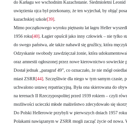
do Karłagu we wschodnim Kazachstanie. Siedmioletni Leonid H
uwięzienia ojca był przekonany, że ten wyjechał, by objąć pos
kazachskiej szkole
[39]
.
Mimo początkowego wyroku piętnastu lat łagru Heller wyszedł
1956 roku
[40]
. Łagier opuścił jako inny człowiek – nie tylko s
do swego państwa, ale także nabawił się gruźlicy, która męczył
Odzyskanie swobody zawdzięczał żonie, która udokumentowała
oraz amnestii ogłoszonej przez nowe kierownictwo sowieckie p
Dostał jednak „paragraf 49”, co oznaczało, że nie mógł osiedl
miast ZSRR
[44]
. Szczęśliwie dla niego w tym samym czasie,
uchwalono ustawę repatriacyjną. Była ona skierowana do obyw
na terenach II Rzeczypospolitej przed 1939 rokiem – czyli rów
możliwości ucieczki młode małżeństwo zdecydowało się skorz
Do Polski Hellerowie przybyli w pierwszych dniach 1957 roku
Polakami nawiązanym w ZSRR mogli zacząć życie od nowa. W