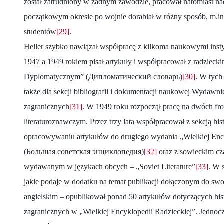
został zatrudniony w żadnym zawodzie, pracował natomiast na
początkowym okresie po wojnie dorabiał w różny sposób, m.in.
studentów
[29]
.
Heller szybko nawiązał współpracę z kilkoma naukowymi ins
1947 a 1949 rokiem pisał artykuły i współpracował z radziec
Dyplomatycznym” (Дипломатический словарь)
[30]
. W tych
także dla sekcji bibliografii i dokumentacji naukowej Wydawni
zagranicznych
[31]
. W 1949 roku rozpoczął pracę na dwóch fr
literaturoznawczym. Przez trzy lata współpracował z sekcją hi
opracowywaniu artykułów do drugiego wydania „Wielkiej Ency
(Большая советская энциклопедия)
[32]
oraz z sowieckim cz
wydawanym w językach obcych – „Soviet Literature”
[33]
. W 
jakie podaje w dodatku na temat publikacji dołączonym do s
angielskim – opublikował ponad 50 artykułów dotyczących histo
zagranicznych w „Wielkiej Encyklopedii Radzieckiej”. Jednocz