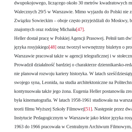
dwupokojowego, liczącego około 30 metrów kwadratowych mie
Walecznych 29/5 w Warszawie. Mimo wyjazdu do Polski nie ze
Związku Sowieckim – oboje często przyjeżdżali do Moskwy, b
znajomych oraz rodzinę Michaiła
[47]
.
Heller dostał pracę w Polskiej Agencji Prasowej. Pełnił tam dw
języka rosyjskiego
[48]
oraz tworzył wewnętrzny biuletyn o pro
Warszawie pracował także w agencji telegraficznej i w stołec
Prowadził działalność bardziej o charakterze dziennikarsko-r
nie planował rozwoju kariery historyka. W latach sześćdziesiąt
swojego syna, Leonida, na studia architektoniczne na Politech
kontynuowała także jego żona. Eugenia Heller postanowiła zre
była kinematografia. W latach 1958-1961 studiowała na warsza
teorii filmu Wyższej Szkoły Filmowej
[51]
. Następnie przez dwa
Instytucie Pedagogicznym w Warszawie jako lektor języka ros
1963 do 1966 pracowała w Centralnym Archiwum Filmowym,