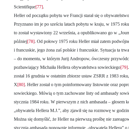
Scientifique
[77]
.
Heller od początku pobytu we Francji starał się o obywatelstwo 
Przyznano im je po sześciu latach pobytu w kraju, w 1975 ro
to został wystawiony 22 września, a opublikowano go w „Journa
później
[78]
. Od połowy 1975 roku Heller miał zatem podwójne
i francuskie, jego żona zaś polskie i francuskie. Sytuacja ta tr
– do momentu, w którym Jurij Andropow, ówczesny przywódc
pozbawiający Michaiła Hellera obywatelstwa sowieckiego
[79]
został 16 grudnia w ostatnim zbiorze ustaw ZSRR z 1983 rok
X
[80]
. Heller został o tym poinformowany listownie oraz popr
sowieckiego. Mówią o tym zachowane listy od ambasady sowie
stycznia 1984 roku. W pierwszym z nich ambasada – głosem k
„obywatela Hellera M.J.”, aby zjawił się na rozmowę w godzi
Można się domyślić, że Heller na pierwszą prośbę nie zareagow
stycznia ambasada ponownie informuje „obywatela Hellera” o 