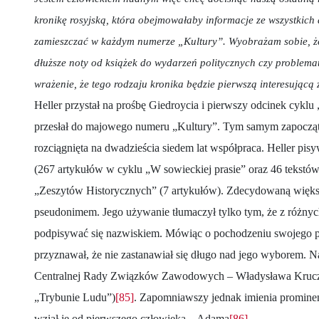
kronikę rosyjską, która obejmowałaby informacje ze wszystkich 
zamieszczać w każdym numerze „Kultury”. Wyobrażam sobie, że 
dłuższe noty od książek do wydarzeń politycznych czy problema
wrażenie, że tego rodzaju kronika będzie pierwszą interesującą 
Heller przystał na prośbę Giedroycia i pierwszy odcinek cyklu
przesłał do majowego numeru „Kultury”. Tym samym zapocząt
rozciągnięta na dwadzieścia siedem lat współpraca. Heller pi
(267 artykułów w cyklu „W sowieckiej prasie” oraz 46 tekstów 
„Zeszytów Historycznych” (7 artykułów). Zdecydowaną więks
pseudonimem. Jego używanie tłumaczył tylko tym, że z różny
podpisywać się nazwiskiem. Mówiąc o pochodzeniu swojego p
przyznawał, że nie zastanawiał się długo nad jego wyborem. 
Centralnej Rady Związków Zawodowych – Władysława Kruczk
„Trybunie Ludu”)
[85]
. Zapomniawszy jednak imienia promine
wziął je od pierwszego człowieka – Adama
[86]
.