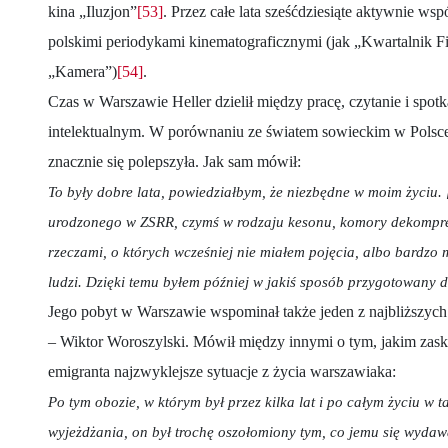
kina „Iluzjon”
[53]
. Przez całe lata sześćdziesiąte aktywnie ws
polskimi periodykami kinematograficznymi (jak „Kwartalnik F
„Kamera”)
[54]
.
Czas w Warszawie Heller dzielił między pracę, czytanie i spot
intelektualnym. W porównaniu ze światem sowieckim w Polsce
znacznie się polepszyła. Jak sam mówił:
To były dobre lata, powiedziałbym, że niezbędne w moim życiu. [
urodzonego w ZSRR, czymś w rodzaju kesonu, komory dekompres
rzeczami, o których wcześniej nie miałem pojęcia, albo bardzo
ludzi. Dzięki temu byłem później w jakiś sposób przygotowany 
Jego pobyt w Warszawie wspominał także jeden z najbliższych 
– Wiktor Woroszylski. Mówił między innymi o tym, jakim zask
emigranta najzwyklejsze sytuacje z życia warszawiaka:
Po tym obozie, w którym był przez kilka lat i po całym życiu w 
wyjeżdżania, on był trochę oszołomiony tym, co jemu się wydaw