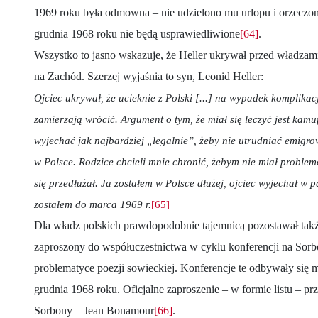
1969 roku była odmowna – nie udzielono mu urlopu i orzeczon
grudnia 1968 roku nie będą usprawiedliwione
[64]
.
Wszystko to jasno wskazuje, że Heller ukrywał przed władzami
na Zachód. Szerzej wyjaśnia to syn, Leonid Heller:
Ojciec ukrywał, że ucieknie z Polski [...] na wypadek komplika
zamierzają wrócić. Argument o tym, że miał się leczyć jest kamuf
wyjechać jak najbardziej „legalnie”, żeby nie utrudniać emigro
w Polsce. Rodzice chcieli mnie chronić, żebym nie miał problem
się przedłużał. Ja zostałem w Polsce dłużej, ojciec wyjechał w p
zostałem do marca 1969 r.
[65]
Dla władz polskich prawdopodobnie tajemnicą pozostawał także 
zaproszony do współuczestnictwa w cyklu konferencji na Sor
problematyce poezji sowieckiej. Konferencje te odbywały się m
grudnia 1968 roku. Oficjalne zaproszenie – w formie listu – prz
Sorbony – Jean Bonamour
[66]
.