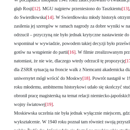
głąb Rosji
[12]
. MGU najpierw przeniesiono do Taszkientu
[13]
do Swierdłowska
[14]
. W Swierdłowsku młody historyk otrzyma
zasilenia jej szeregów w ramach nagrody za dobre wyniki w n
odrzucił – przyczyną nie było jednak krytyczne nastawienie do 
wspominał w wywiadzie, powodem takiej decyzji było przeświad
gotów na wstąpienie do partii
[16]
. W filmie zrealizowanym pr
natomiast, że nie wie, dlaczego wtedy odrzucił tę propozycję
[1
dla ZSRR sytuacją na froncie walk z Niemcami akademicka dia
uniwersytet mógł wrócić do Moskwy
[18]
. Powrót nastąpił w 
roku młodemu, ambitnemu historykowi udało się skończyć stud
obronił pracę magisterską na temat relacji niemiecko-japoński
wojny światowej
[19]
.
Moskiewska uczelnia nie była jednak wyłącznie miejscem, gdzi
wykształcenie. W 1940 roku poznał tam również swoją przyszł