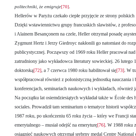
politechniki, że emigruje
[70]
.
Hellerów w Paryżu czekało ciepłe przyjęcie ze strony polskich i
Dzięki wstawiennictwu grupy francuskich slawistów, z profe
i Alainem Besançonem na czele, Heller otrzymał posadę asyste
Zygmunt Hertz i Jerzy Giedroyc nakłonili go natomiast do roz
publicystycznej. Począwszy od 1969 roku Heller pracował nad 
zatrudniony jako wykładowca literatury sowieckiej. 26 lutego 
doktorską
[72]
, a 7 czerwca 1980 roku habilitował się
[73]
. W tr
współpracował również z polonistyczną jednostką nauczania i
konferencjach, seminariach naukowych i wykładach, również j
Na początku lat osiemdziesiątych wykładał także w École des h
sociales. Prowadził tam seminarium o tematyce historii współcz
1987 roku, po ukończeniu 65 roku życia – który we Francji st
emerytalnego – musiał odejść na emeryturę
[76]
. W 1988 roku z
osiągnięć naukowych otrzymał srebrny medal Centre National 