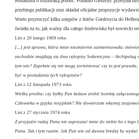
Redaktora o różnoraką pomoc. Ponadto Giedroyc przesyłał dro
przebiegu publikacji oraz składał oficjalne propozycje wydawn
Warto przytoczyć kilka ustępów z listów Giedroycia do Hellera
światła na to, jak ważny dla całego środowiska był sowiecki em
List z 20 lutego 1969 roku
[...] jest sprawa, która mnie niezmiernie zainteresowała: mówi
zachodzie znajdują się dwa rękopisy Sołżenicyna – Archipelag 
tym wie? Zupełnie się nie mogę zorientować czy to jest prawda, 
być w posiadaniu tych rękopisów?
List z 12 listopada 1973 roku
Wielka prośba: czy byłby Pan łaskaw zrobić korektę załączoneg
Człowieka w języku rosyjskim? Nie dowierzam własnej znajomoś
List z 27 stycznia 1974 roku
Z przyjaźni radzę Panu nie zapraszać mnie do siebie bo z tego 
Pana. Tak i tym razem. Jak Pan wie od dawna bredzę by wydać