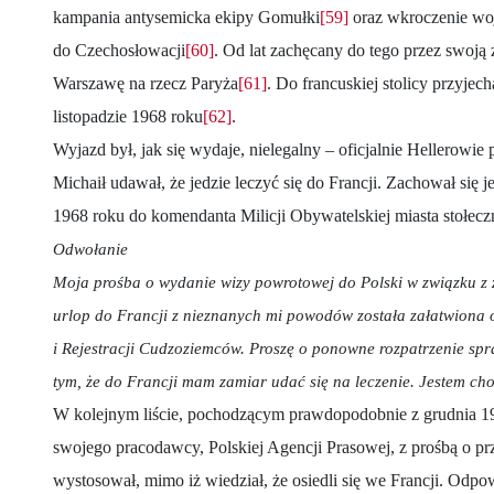
kampania antysemicka ekipy Gomułki
[59]
oraz wkroczenie wo
do Czechosłowacji
[60]
. Od lat zachęcany do tego przez swoją 
Warszawę na rzecz Paryża
[61]
. Do francuskiej stolicy przyjec
listopadzie 1968 roku
[62]
.
Wyjazd był, jak się wydaje, nielegalny – oficjalnie Hellerowie 
Michaił udawał, że jedzie leczyć się do Francji. Zachował się je
1968 roku do komendanta Milicji Obywatelskiej miasta stołe
Odwołanie
Moja prośba o wydanie wizy powrotowej do Polski w związku 
urlop do Francji z nieznanych mi powodów została załatwiona
i Rejestracji Cudzoziemców. Proszę o ponowne rozpatrzenie spr
tym, że do Francji mam zamiar udać się na leczenie. Jestem chor
W kolejnym liście, pochodzącym prawdopodobnie z grudnia 19
swojego pracodawcy, Polskiej Agencji Prasowej, z prośbą o pr
wystosował, mimo iż wiedział, że osiedli się we Francji. Odpo