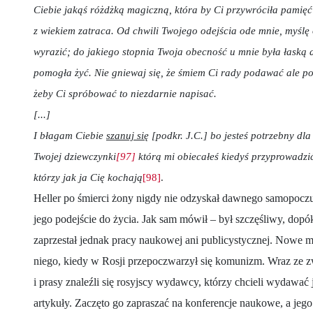
Ciebie jakąś różdżką magiczną, która by Ci przywróciła pamięć 
z wiekiem zatraca. Od chwili Twojego odejścia ode mnie, myślę 
wyrazić; do jakiego stopnia Twoja obecność u mnie była łaską d
pomogła żyć. Nie gniewaj się, że śmiem Ci rady podawać ale p
żeby Ci spróbować to niezdarnie napisać.
[...]
I błagam Ciebie
szanuj się
[podkr. J.C.] bo jesteś potrzebny dla
Twojej dziewczynki
[97]
którą mi obiecałeś kiedyś przyprowadzić 
którzy jak ja Cię kochają
[98]
.
Heller po śmierci żony nigdy nie odzyskał dawnego samopoczuc
jego podejście do życia. Jak sam mówił – był szczęśliwy, dopók
zaprzestał jednak pracy naukowej ani publicystycznej. Nowe m
niego, kiedy w Rosji przepoczwarzył się komunizm. Wraz ze 
i prasy znaleźli się rosyjscy wydawcy, którzy chcieli wydawać 
artykuły. Zaczęto go zapraszać na konferencje naukowe, a jego