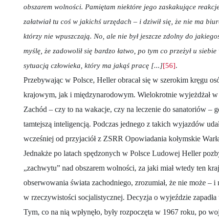
obszarem wolności. Pamiętam niektóre jego zaskakujące reakcje,
załatwiał tu coś w jakichś urzędach – i dziwił się, że nie ma biu
którzy nie wpuszczają. No, ale nie był jeszcze zdolny do jakiegoś
myślę, że zadowolił się bardzo łatwo, po tym co przeżył u siebie 
sytuacją człowieka, który ma jakąś pracę [...]
[56]
.
Przebywając w Polsce, Heller obracał się w szerokim kręgu 
krajowym, jak i międzynarodowym. Wielokrotnie wyjeżdżał w l
Zachód – czy to na wakacje, czy na leczenie do sanatoriów – g
tamtejszą inteligencją. Podczas jednego z takich wyjazdów ud
wcześniej od przyjaciół z ZSRR Opowiadania kołymskie War
Jednakże po latach spędzonych w Polsce Ludowej Heller pozb
„zachwytu” nad obszarem wolności, za jaki miał wtedy ten kra
obserwowania świata zachodniego, zrozumiał, że nie może – i n
w rzeczywistości socjalistycznej. Decyzja o wyjeździe zapadła
Tym, co na nią wpłynęło, były rozpoczęta w 1967 roku, po woj