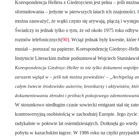
Korespondencja Hellera z Giedroyciem jest pełna – jeśli można
sformułowania – jedynie w pierwszych latach ich znajomości. Cz
można zauważyć, że wątki często się urywają, plączą i występ
Świadczy to jednak tylko o tym, że od około 1975 roku odbywa
rozmów telefonicznych
[90]
. Wciąż jednak były kwestie, które 
musiał – poruszać na papierze. Korespondencję Giedroyc-Helle
Instytucie Literackim trafnie podsumował Wojciech Stanisławsk
Korespondencja Giedroyc-Heller to nie tylko dokument współpra
zarazem wgląd w – jeśli tak można powiedzieć – „Archipelag 
całym świecie środowisko autorów, kronikarzy i aktywistów, którz
dokumentowaniu zbrodni i próbach pokojowego zdemontowani
W stosunkowo niedługim czasie sowiecki emigrant stał się zat
kontrowersyjną osobistością w zachodniej Europie. Jego życie 
radykalnie w połowie lat osiemdziesiątych. Dotknęła go wtedy 
pobytu w kazachskim łagrze. W 1986 roku na ciężki przypadek