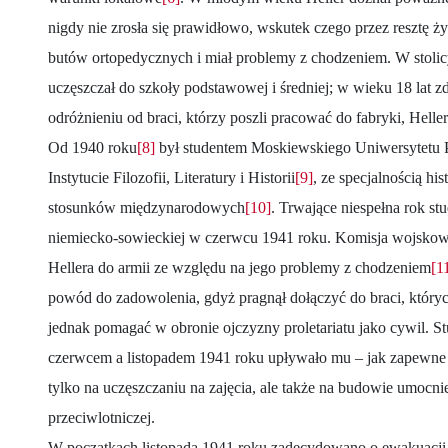
nigdy nie zrosła się prawidłowo, wskutek czego przez resztę ż
butów ortopedycznych i miał problemy z chodzeniem. W stol
uczęszczał do szkoły podstawowej i średniej; w wieku 18 lat z
odróżnieniu od braci, którzy poszli pracować do fabryki, Heller
Od 1940 roku
[8]
był studentem Moskiewskiego Uniwersytet
Instytucie Filozofii, Literatury i Historii
[9]
, ze specjalnością his
stosunków międzynarodowych
[10]
. Trwające niespełna rok st
niemiecko-sowieckiej w czerwcu 1941 roku. Komisja wojskow
Hellera do armii ze względu na jego problemy z chodzeniem
[1
powód do zadowolenia, gdyż pragnął dołączyć do braci, który
jednak pomagać w obronie ojczyzny proletariatu jako cywil. 
czerwcem a listopadem 1941 roku upływało mu – jak zapewne 
tylko na uczęszczaniu na zajęcia, ale także na budowie umocnie
przeciwlotniczej.
W początkach listopada 1941 roku zadecydowano o ewakuacji 