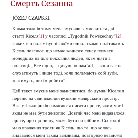
Смерть Сезанна
JÓZEF CZAPSKI
Кілька тижнів тому мене змусили замислитися дві
статті Кіселя
[1]
у часописі „Tygodnik Powszechny”
[2]
,
в яких він полемізує зі своїми однолітками-політиками.
Кісель пояснює, що немає жодного сенсу повчати
молодших на ціле покоління людей, як їм діяти в
політиці. „Все одно, – цитую по пам’яті, – вони вас не
слухатимуть і лише тоді, коли поламають собі зуби,
знатимуть, що їм робити”.
Цей текст змусив мене замислитися, бо думки Кіселя я
переніс на свій власний вузький малярський простір.
Вже стільки років намагаюся писати про те, яким має і
яким не має бути живопис! Довгий час мені видавалося,
що те, про що пишу, може бути потрібним. Сьогодні
маю враження трохи як Кісель, що те, що колись
видавалося мені таким важливим, повторюю невідомо