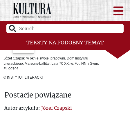
TEKSTY NA PODOBNY TEMAT
Смерть Сезанна
Józef Czapski w oknie swojej pracowni. Dom Instytutu
Literackiego. Maisons-Laffitte. Lata 70 XX. w. Fot. NN. / Sygn.
Абетка політики „Культури”
FIL00706
© INSTYTUT LITERACKI
Есей для Кассандри
Про реформу „ордену польськості”
Postacie powiązane
Утрачений рай
Autor artykułu:
Józef Czapski
«В БЕРЛІНІ ПРО ОБ’ЄДНАНУ ЕВРОПУ»