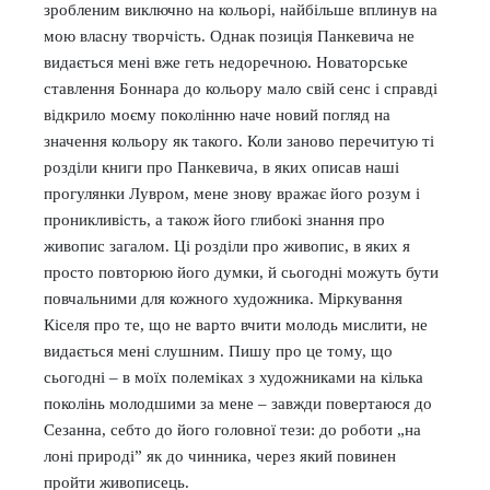
зробленим виключно на кольорі, найбільше вплинув на
мою власну творчість. Однак позиція Панкевича не
видається мені вже геть недоречною. Новаторське
ставлення Боннара до кольору мало свій сенс і справді
відкрило моєму поколінню наче новий погляд на
значення кольору як такого. Коли заново перечитую ті
розділи книги про Панкевича, в яких описав наші
прогулянки Лувром, мене знову вражає його розум і
проникливість, а також його глибокі знання про
живопис загалом. Ці розділи про живопис, в яких я
просто повторюю його думки, й сьогодні можуть бути
повчальними для кожного художника. Міркування
Кіселя про те, що не варто вчити молодь мислити, не
видається мені слушним. Пишу про це тому, що
сьогодні – в моїх полеміках з художниками на кілька
поколінь молодшими за мене – завжди повертаюся до
Сезанна, себто до його головної тези: до роботи „на
лоні природі” як до чинника, через який повинен
пройти живописець.