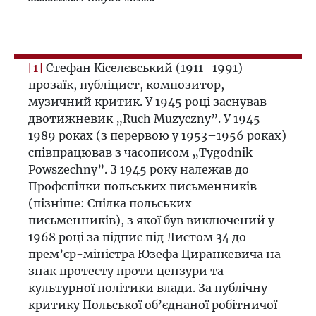
[1]
Стефан Кіселєвський (1911–1991) –
прозаїк, публіцист, композитор,
музичний критик. У 1945 році заснував
двотижневик „Ruch Muzyczny”. У 1945–
1989 роках (з перервою у 1953–1956 роках)
співпрацював з часописом „Tygodnik
Powszechny”. З 1945 року належав до
Профспілки польських письменників
(пізніше: Спілка польських
письменників), з якої був виключений у
1968 році за підпис під Листом 34 до
прем’єр-міністра Юзефа Циранкевича на
знак протесту проти цензури та
культурної політики влади. За публічну
критику Польської об’єднаної робітничої