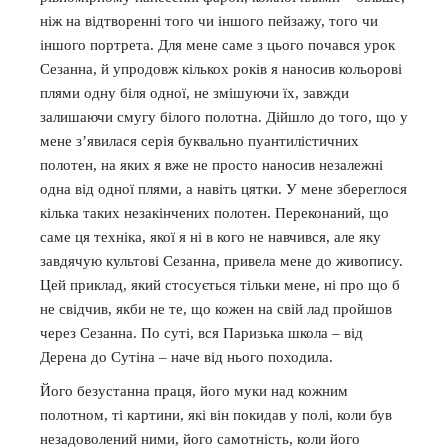
ніж на відтворенні того чи іншого пейзажу, того чи
іншого портрета. Для мене саме з цього почався урок
Сезанна, й упродовж кількох років я наносив кольорові
плями одну біля одної, не змішуючи їх, завжди
залишаючи смугу білого полотна. Дійшло до того, що у
мене з’явилася серія буквально пуантилістичних
полотен, на яких я вже не просто наносив незалежні
одна від одної плями, а навіть цятки. У мене збереглося
кілька таких незакінчених полотен. Переконаний, що
саме ця техніка, якої я ні в кого не навчився, але яку
завдячую культові Сезанна, привела мене до живопису.
Цей приклад, який стосується тільки мене, ні про що б
не свідчив, якби не те, що кожен на свій лад пройшов
через Сезанна. По суті, вся Паризька школа – від
Дерена до Сутіна – наче від нього походила.
Його безустанна праця, його муки над кожним
полотном, ті картини, які він покидав у полі, коли був
незадоволений ними, його самотність, коли його