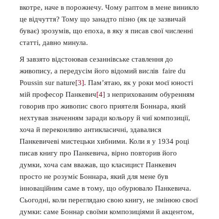
вкотре, наче в порожнечу. Чому раптом в мене виникло
це відчуття? Тому що занадто пізно (як це зазвичай
буває) зрозумів, що епоха, в яку я писав свої численні
статті, давно минула.
Я завзято відстоював сезаннівське ставлення до
живопису, а передусім його відомий вислів faire du
Poussin sur nature
[3]
. Пам’ятаю, як у роки моєї юності
мій професор Панкевич
[4]
з неприхованим обуренням
говорив про живопис свого приятеля Боннара, який
нехтував значенням заради кольору й чиї композиції,
хоча й переконливо антикласичні, здавалися
Панкевичеві мистецьки хибними. Коли я у 1934 році
писав книгу про Панкевича, вірно повторив його
думки, хоча сам вважав, що класицист Панкевич
просто не розуміє Боннара, який для мене був
інноваційним саме в тому, що обурювало Панкевича.
Сьогодні, коли переглядаю свою книгу, не змінюю своєї
думки: саме Боннар своїми композиціями й акцентом,