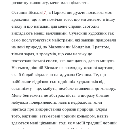
розвитку живопису, мене мало цікавлять.
Остання Бієнале
[7]
в Парижі ще дужче посилила моє
враження, що я не помічав того, що ми живемо в іншу
епоху й що нагальні для мене справи сьогодні
виглядають менш важливими. Сучасний художник так
само послуговується майстрами, які завжди працювали
на лоні природі, як Малевич чи Мондріан. І раптом,
тільки зараз, я зрозумів, що сам належу до
постсезаннівської епохи, яка вже давно, давно минула.
На сьогоднішній Бієнале не знаходжу жодної картини,
яка б бодай віддалено нагадувала Сезанна. Те, що
найбільше відрізняє сьогоднішніх художників від
сезаннізму – це, мабуть, недбале ставлення до кольору.
Мене бентежить не абстрактність, а щоразу більше
небувала поверхневість, навіть недбалість, коли
йдеться про використання образів природи. Окрім
того, картини, затьмарені чорним кольором, навіть
здаються мені цікавими, тоді як у моїй традиції чорний