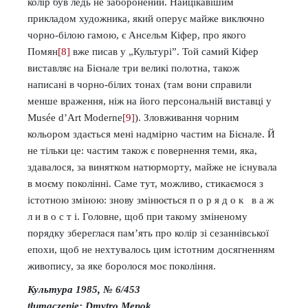
колір був ледь не заборонений. Найцікавішим
прикладом художника, який оперує майже виключно
чорно-білою гамою, є Ансельм Кіфер, про якого
Помян
[8]
вже писав у „Культурі”. Той самий Кіфер
виставляє на Бієнале три великі полотна, також
написані в чорно-білих тонах (там вони справили
менше враження, ніж на його персональній виставці у
Musée d’Art Moderne
[9]
). Зловживання чорним
кольором здається мені надмірно частим на Бієнале. Й
не тільки це: частим також є повернення теми, яка,
здавалося, за винятком натюрморту, майже не існувала
в моєму поколінні. Саме тут, можливо, стикаємося з
істотною зміною: знову змінюється п о р я д о к в а ж
л и в о с т і. Головне, щоб при такому зміненому
порядку збереглася пам’ять про колір зі сезаннівської
епохи, щоб не нехтувалось цим істотним досягненням
живопису, за яке боролося моє покоління.
Культура 1985, № 6/453
tłumaczenie: Dmytro Menok