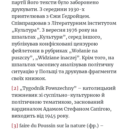
партії його тексти було заборонено
друкувати. З середини 1930-х
приятелював з Єжи Ґедройцем.
Співпрацював з Літературним інститутом
„Культура”. З вересня 1976 року на
шпальтах „Культури”, серед іншого,
публікував конфісковані цензурою
фейлетони в рубриках „Wołanie na
puszczy”, „Widziane inaczej”. Крім того, на
шпальтах часопису аналізував політичну
ситуацію у Польщі та друкував фрагменти
своїх книжок.
[2]
„Tygodnik Powszechny” – католицький
тижневик зі суспільно-культурною й
політичною тематикою, заснований
кардиналом Адамом Стефаном Сапігою,
виходить від 1945 року.
[3]
faire du Poussin sur la nature (фр.) –