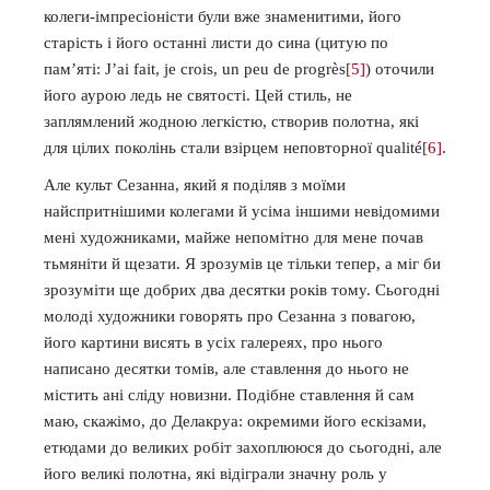
колеги-імпресіоністи були вже знаменитими, його
старість і його останні листи до сина (цитую по
пам’яті: J’ai fait, je crois, un peu de progrès
[5]
) оточили
його аурою ледь не святості. Цей стиль, не
заплямлений жодною легкістю, створив полотна, які
для цілих поколінь стали взірцем неповторної qualité
[6]
.
Але культ Сезанна, який я поділяв з моїми
найспритнішими колегами й усіма іншими невідомими
мені художниками, майже непомітно для мене почав
тьмяніти й щезати. Я зрозумів це тільки тепер, а міг би
зрозуміти ще добрих два десятки років тому. Сьогодні
молоді художники говорять про Сезанна з повагою,
його картини висять в усіх галереях, про нього
написано десятки томів, але ставлення до нього не
містить ані сліду новизни. Подібне ставлення й сам
маю, скажімо, до Делакруа: окремими його ескізами,
етюдами до великих робіт захоплююся до сьогодні, але
його великі полотна, які відіграли значну роль у