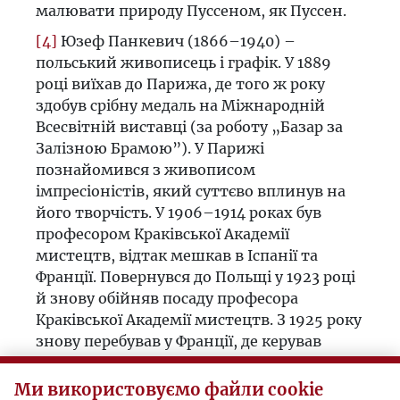
малювати природу Пуссеном, як Пуссен.
[4]
Юзеф Панкевич (1866–1940) –
польський живописець і графік. У 1889
році виїхав до Парижа, де того ж року
здобув срібну медаль на Міжнародній
Всесвітній виставці (за роботу „Базар за
Залізною Брамою”). У Парижі
познайомився з живописом
імпресіоністів, який суттєво вплинув на
його творчість. У 1906–1914 роках був
професором Краківської Академії
мистецтв, відтак мешкав в Іспанії та
Франції. Повернувся до Польщі у 1923 році
й знову обійняв посаду професора
Краківської Академії мистецтв. З 1925 року
знову перебував у Франції, де керував
філією Краківської Академії в Парижі. Був
провісником імпресіонізму в Польщі, мав
Ми використовуємо файли cookie