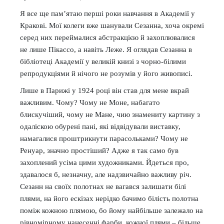
Я все ще пам’ятаю перші роки навчання в Академії у
Кракові. Мої колеги вже шанували Сезанна, хоча окремі
серед них переймалися абстракцією й захоплювалися
не лише Пікассо, а навіть Леже. Я оглядав Сезанна в
бібліотеці Академії у великій книзі з чорно-білими
репродукціями й нічого не розумів у його живописі.
Лише в Парижі у 1924 році він став для мене вкрай
важливим. Чому? Чому не Моне, набагато
блискучіший, чому не Мане, чию знамениту картину з
одаліскою обурені пані, які відвідували виставку,
намагалися проштрикнути парасольками? Чому не
Ренуар, значно простіший? Адже я так само був
захоплений усіма цими художниками. Йдеться про,
здавалося б, незначну, але надзвичайно важливу річ.
Сезанн на своїх полотнах не вагався залишати білі
плями, на його ескізах нерідко бачимо білість полотна
поміж кожною плямою, бо йому найбільше залежало на
рівномірному нанесенні фарби, кожної плями – більше,