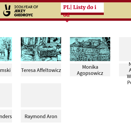
Przeskocz do treści zasad
PL
| Listy do i
od
B
Monika
mski
Teresa Affeltowicz
Agopsowicz
W
P
nders
Raymond Aron