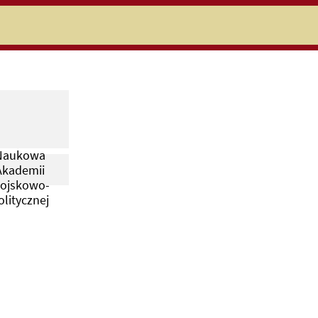
niczej
iblioteka
Naukowa
Akademii
ojskowo-
olitycznej