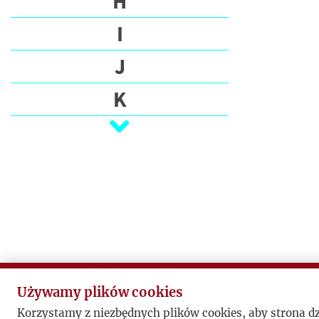
H
I
J
K
L
Ł
M
N
O
P
Używamy plików cookies
Korzystamy z niezbędnych plików cookies, aby strona d