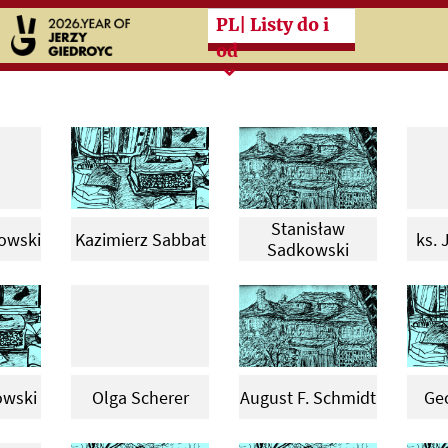
Przeskocz do treści zasad
PL
| Listy do i
od
Stanisław
owski
Kazimierz Sabbat
ks. 
Sadkowski
owski
Olga Scherer
August F. Schmidt
Geo