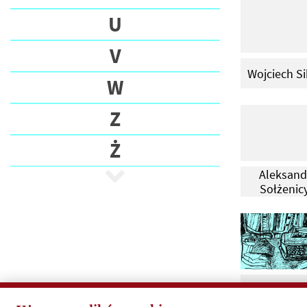
U
V
Wojciech Si
W
Z
Ż
Aleksand
Sołżenic
Ronald St