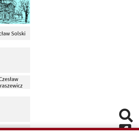
ław Solski
Czesław
raszewicz
Pomiń
Fa
esław Sulik