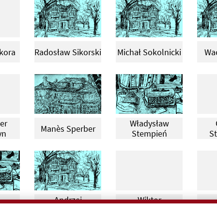
kora
Radosław Sikorski
Michał Sokolnicki
Wac
er
Władysław
Manès Sperber
yn
Stempień
St
Andrzej
Wiktor
rom
Bol
Stypułkowski
Sukiennicki