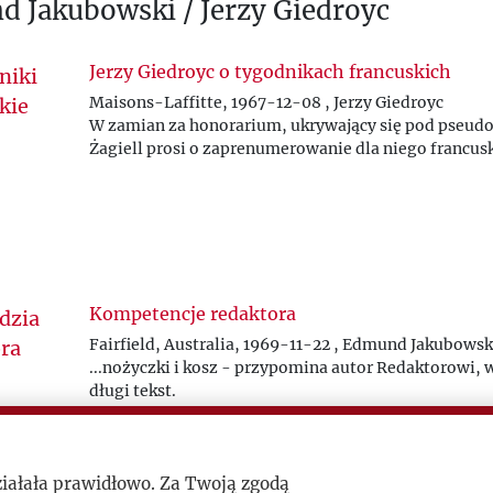
 Jakubowski / Jerzy Giedroyc
Jerzy Giedroyc o tygodnikach francuskich
Maisons-Laffitte, 1967-12-08 , Jerzy Giedroyc
W zamian za honorarium, ukrywający się pod pseud
Żagiell prosi o zaprenumerowanie dla niego francus
Kompetencje redaktora
Fairfield, Australia, 1969-11-22 , Edmund Jakubowsk
...nożyczki i kosz - przypomina autor Redaktorowi, 
długi tekst.
ziałała prawidłowo. Za Twoją zgodą