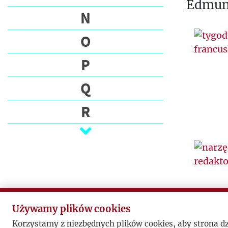
Edmund
N
O
P
Q
R
S
Ś
T
U
Używamy plików cookies
Korzystamy z niezbędnych plików cookies, aby strona d