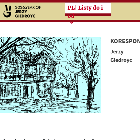
Przeskocz do treści zasad
PL
| Listy do i
od
KORESPON
Jerzy
Giedroyc