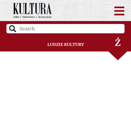
W
Z
Ż
Ludzie Kultury