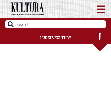
H
I
J
Ludzie Kultury
K
L
Ł
M
N