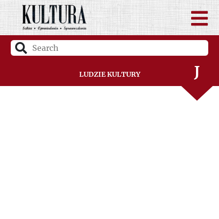
H
I
J
Ludzie Kultury
K
L
Ł
M
N