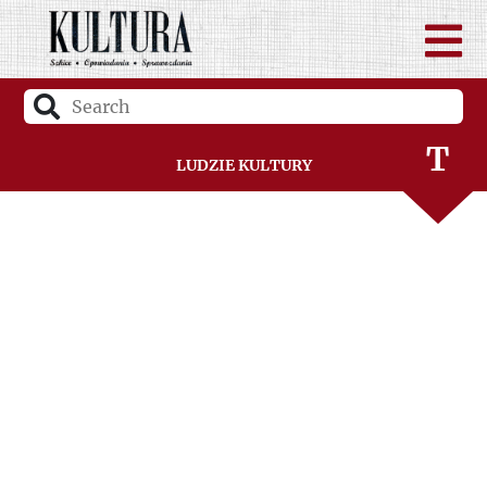
S
Ś
T
Ludzie Kultury
U
V
W
Z
Ż