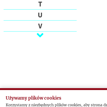
E
T
C
U
I
V
P
I
W
S
A
Z
R
Ż
Z
E
P
U
B
L
Używamy plików cookies
I
Korzystamy z niezbędnych plików cookies, aby strona d