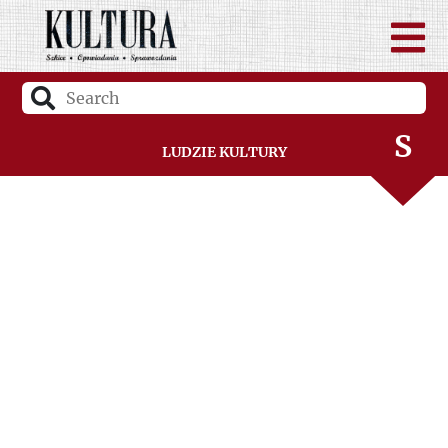
P
R
S
Ludzie Kultury
Ś
T
U
V
W