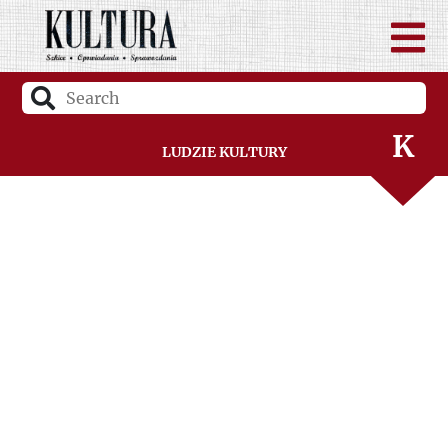
I
J
K
Ludzie Kultury
L
Ł
M
N
O