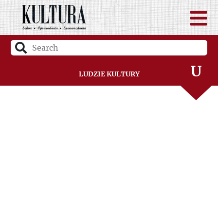
Ś
T
U
Ludzie Kultury
V
W
Z
Ż