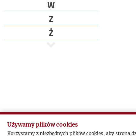
E
W
C
Z
I
Ż
P
I
S
A
R
Z
E
P
U
B
L
Używamy plików cookies
I
Korzystamy z niezbędnych plików cookies, aby strona d