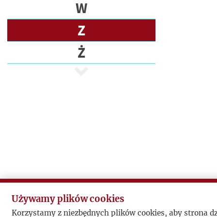
E
W
C
Z
I
Ż
P
I
S
A
R
Z
E
P
U
B
L
Używamy plików cookies
I
Korzystamy z niezbędnych plików cookies, aby strona d