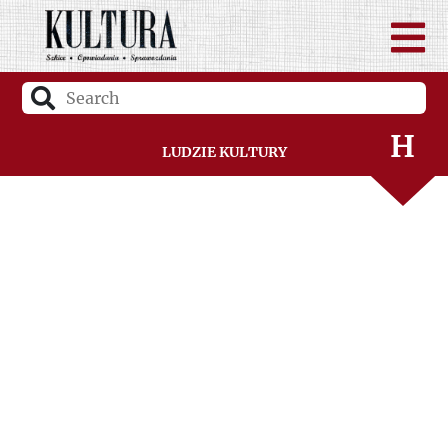
F
G
H
Ludzie Kultury
I
J
K
L
Ł