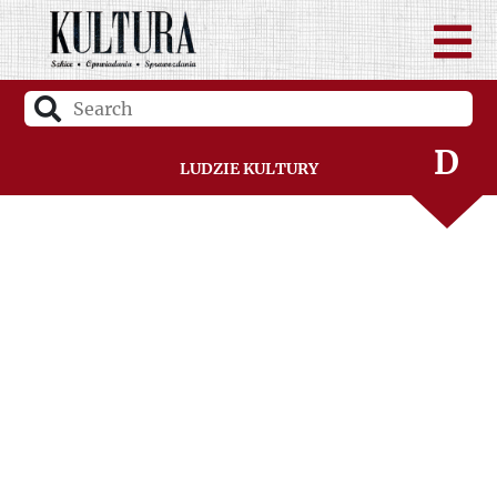
B
C
D
Ludzie Kultury
F
G
H
I
J