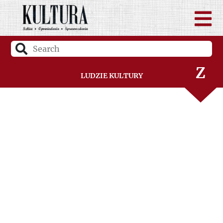
V
W
Z
Ludzie Kultury
Ż