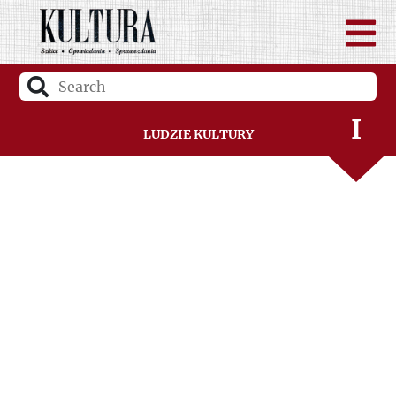
G
H
I
Ludzie Kultury
J
K
L
Ł
M