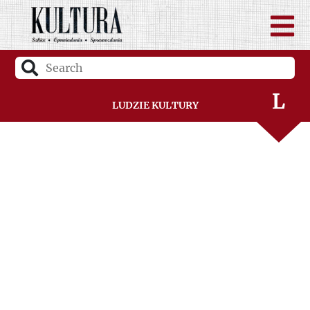
J
K
L
Ludzie Kultury
Ł
M
N
O
P