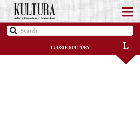
J
K
L
Ludzie Kultury
Ł
M
N
O
P