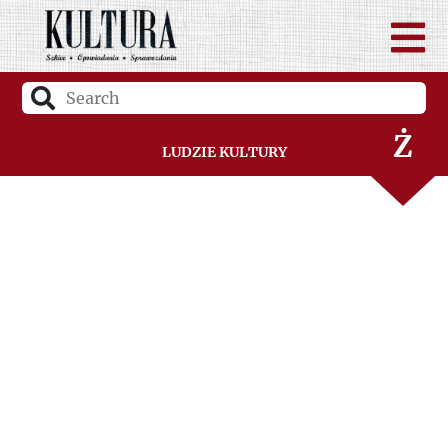
W
Z
Ż
Ludzie Kultury