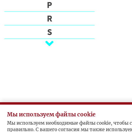
Э
P
Т
R
П
S
И
С
Ś
А
Т
T
Е
U
Л
И
V
П
W
У
Б
Z
Мы используем файлы cookie
Л
Мы используем необходимые файлы cookie, чтобы с
Ż
И
правильно. С вашего согласия мы также используе