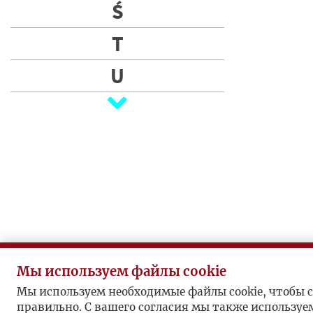
Э
Ś
Т
T
П
U
И
С
V
А
Т
W
Е
Z
Л
И
Ż
П
У
Б
Мы используем файлы cookie
Л
Мы используем необходимые файлы cookie, чтобы с
И
правильно. С вашего согласия мы также используе