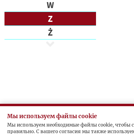
Э
W
Т
Z
П
Ż
И
С
А
Т
Е
Л
И
П
У
Б
Мы используем файлы cookie
Л
Мы используем необходимые файлы cookie, чтобы с
И
правильно. С вашего согласия мы также используе