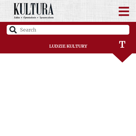
S
Ś
T
Ludzie Kultury
U
V
W
Z
Ż