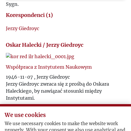
Sygn.
M
Korespondenci (1)
N
Jerzy Giedroyc
O
Oskar Halecki / Jerzy Giedroyc
P
Współpraca z Instytutem Naukowym
Q
1946-11-07 , Jerzy Giedroyc
Jerzy Giedroyc zwraca się z prośbą do Oskara
R
Haleckiego, by nawiązać stosunki między
Instytutami.
S
We use cookies
Ś
Polski Insytut Naukowy w Ameryce odpowiada
We use necessary cookies to make the website work
Rzym, 1946-12-11 , Oskar Halecki
properly. With your consent we also use analytical and