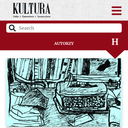
F
G
H
Autorzy
I
J
K
L
Ł