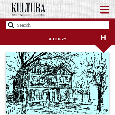
F
G
H
Autorzy
I
J
K
L
Ł