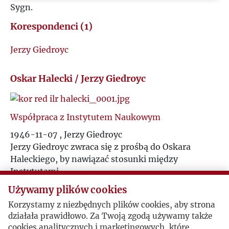
Sygn.
M
Korespondenci (1)
N
Jerzy Giedroyc
O
Oskar Halecki / Jerzy Giedroyc
P
Współpraca z Instytutem Naukowym
Q
1946-11-07 , Jerzy Giedroyc
Jerzy Giedroyc zwraca się z prośbą do Oskara
R
Haleckiego, by nawiązać stosunki między
Instytutami.
S
Używamy plików cookies
Korzystamy z niezbędnych plików cookies, aby strona
Ś
Polski Insytut Naukowy w Ameryce odpowiada
działała prawidłowo. Za Twoją zgodą używamy także
Rzym, 1946-12-11 , Oskar Halecki
cookies analitycznych i marketingowych, które