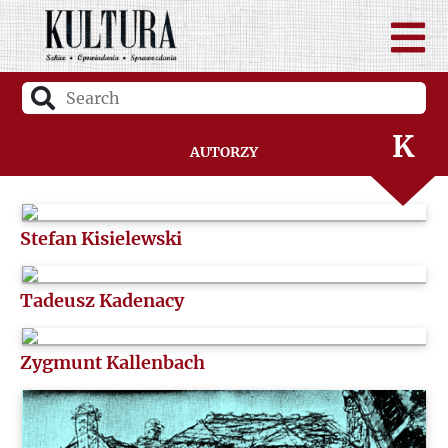
I
J
K
Autorzy
L
Stefan Kisielewski
Ł
Tadeusz Kadenacy
M
N
Zygmunt Kallenbach
O