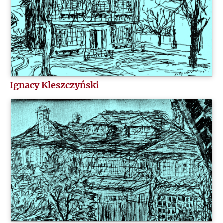
W
Z
Ż
Ignacy Kleszczyński