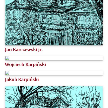
P
Q
R
S
Jan Karczewski jr.
Ś
Wojciech Karpiński
T
Jakub Karpiński
U
V