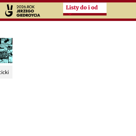
Przeskocz do treści zasad
Listy do i od
icki