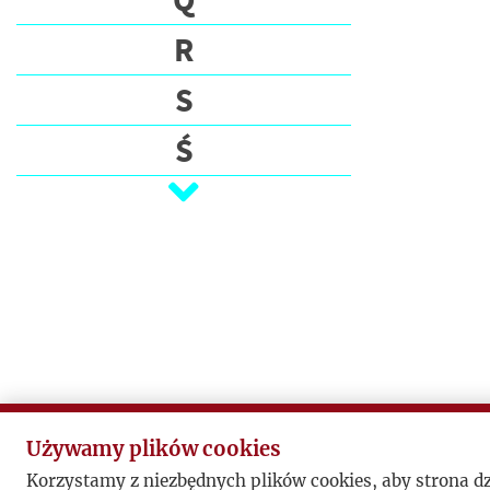
R
S
Ś
T
U
V
W
Z
Ż
Używamy plików cookies
Korzystamy z niezbędnych plików cookies, aby strona d