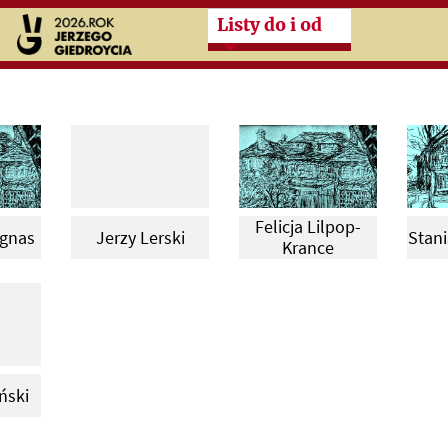
Przeskocz do treści zasad
Listy do i od
Felicja Lilpop-
ngnas
Jerzy Lerski
Stani
Krance
ński