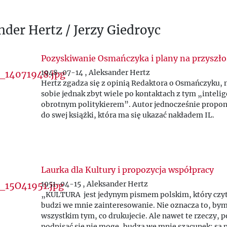
nder Hertz / Jerzy Giedroyc
Pozyskiwanie Osmańczyka i plany na przyszło
1948-07-14 , Aleksander Hertz
Hertz zgadza się z opinią Redaktora o Osmańczyku, n
sobie jednak zbyt wiele po kontaktach z tym „inteli
obrotnym politykierem”. Autor jednocześnie propon
do swej książki, która ma się ukazać nakładem IL.
Laurka dla Kultury i propozycja współpracy
1951-04-15 , Aleksander Hertz
„KULTURA jest jedynym pismem polskim, który czytu
budzi we mnie zainteresowanie. Nie oznacza to, bym 
wszystkim tym, co drukujecie. Ale nawet te rzeczy, 
podpisać się nie mogę, budzą we mnie szacunek: są 