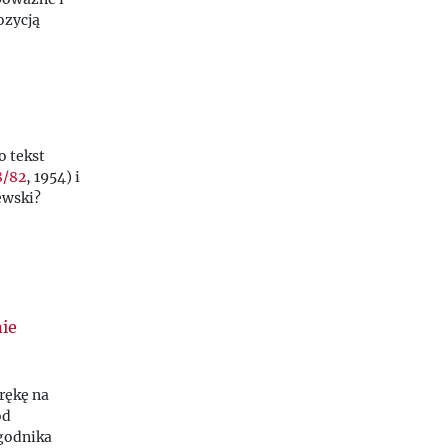
ozycją
o tekst
8/82
, 1954) i
ewski?
nie
rękę na
od
godnika