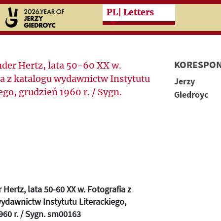
Przeskocz do treści zasad
PL
| Letters
KORESPON
Jerzy
Giedroyc
Hertz, lata 50-60 XX w. Fotografia z
ydawnictw Instytutu Literackiego,
960 r. / Sygn. sm00163