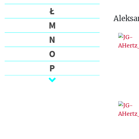
Ł
Aleksa
M
N
O
P
Q
R
S
Ś