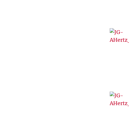
T
U
V
W
Z
Ż