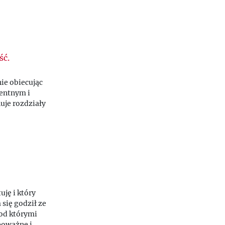
ść.
ie obiecując
gentnym i
uje rozdziały
ję i który
się godził ze
pod którymi
poważne i