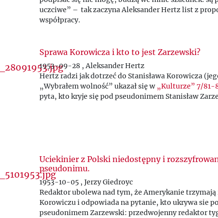
uczciwe” – tak zaczyna Aleksander Hertz list z prop
współpracy.
Sprawa Korowicza i kto to jest Zarzewski?
1953-09-28 , Aleksander Hertz
Hertz radzi jak dotrzeć do Stanisława Korowicza (jeg
„Wybrałem wolność” ukazał się w
„Kulturze” 7/81-
pyta, kto kryje się pod pseudonimem Stanisław Zarz
Uciekinier z Polski niedostępny i rozszyfrowa
pseudonimu.
1953-10-05 , Jerzy Giedroyc
Redaktor ubolewa nad tym, że Amerykanie trzymają 
Korowiczu i odpowiada na pytanie, kto ukrywa sie p
pseudonimem Zarzewski: przedwojenny redaktor ty