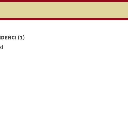
niczej
DENCI (1)
ki