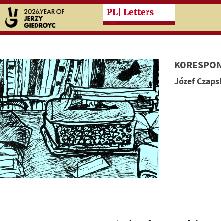
Przeskocz do treści zasad
PL
| Letters
KORESPON
Józef Czaps