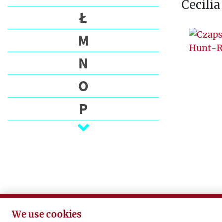
Cecili
Ł
M
N
O
P
Q
R
S
Ś
We use cookies