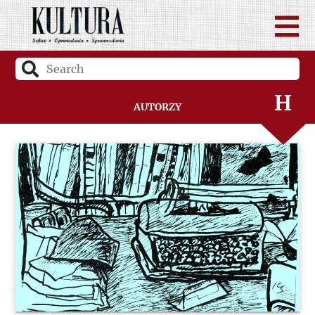
F
G
H
Autorzy
I
J
K
L
Ł