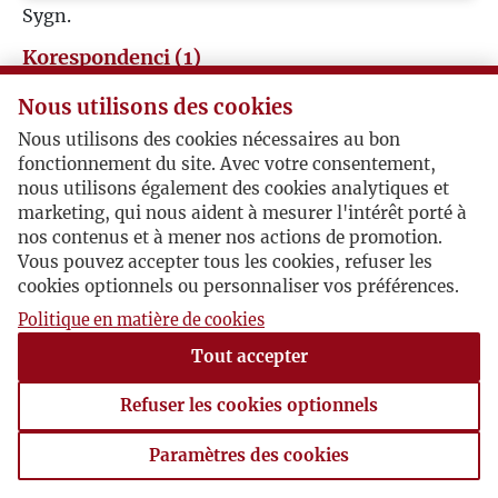
Sygn.
M
Korespondenci (1)
N
Nous utilisons des cookies
Józef Czapski
Nous utilisons des cookies nécessaires au bon
O
fonctionnement du site. Avec votre consentement,
Cecilia Grace Hunt Reeves / Józef Czapski
nous utilisons également des cookies analytiques et
P
marketing, qui nous aident à mesurer l'intérêt porté à
nos contenus et à mener nos actions de promotion.
Une lettre de Joseph Czapski à Cecilia Grace Hunt
Vous pouvez accepter tous les cookies, refuser les
Q
Reeves
cookies optionnels ou personnaliser vos préférences.
Politique en matière de cookies
Paris, 1948-01-30 , Józef Czapski
R
Tout accepter
S
Refuser les cookies optionnels
Ś
Paramètres des cookies
Paramètres des cookies