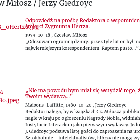
w Miłosz / Jerzy Giedroyc
Odpowiedź na prośbę Redaktora o wspomnien
śmierci Zygmunta Hertza.
1979-10-18 , Czesław Miłosz
„Odczuwam ogromną dziurę: przez tyle lat on był 
najwierniejszym korespondentem. Raptem pusto...”.
„Nie ma powodu bym miał się wstydzić tego, 
Twoim wydawcą...”
Maisons-Laffitte, 1980-10-20 , Jerzy Giedroyc
Redaktor nalega, by w książkach Cz. Miłosza publik
nagle w kraju po ogłoszeniu Nagrody Nobla, widniał
Instytucie Literackim jako pierwszym wydawcy. Jed
J. Giedroyc podsuwa listę gości do zaproszenia na ur
Sztokholmie – intelektualistów, którzy nie mogą wy