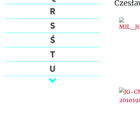
Czesła
R
S
Ś
T
U
V
W
Z
Ż