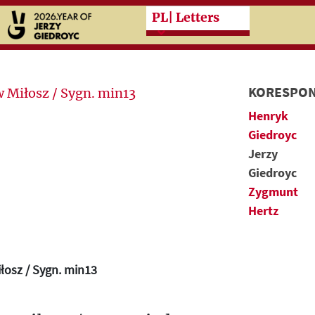
Przeskocz do treści zasad
PL
| Letters
KORESPON
Henryk
Giedroyc
Jerzy
Giedroyc
Zygmunt
Hertz
łosz / Sygn. min13