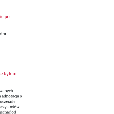
ie po
moim
że byłem
owanych
a adnotacja o
nocześnie
oczystość w
jechać od