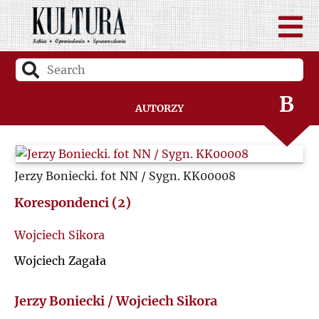
A
B
Autorzy
C
Jerzy Boniecki. fot NN / Sygn. KK00008
D
Korespondenci (2)
F
Wojciech Sikora
G
Wojciech Zagała
H
Jerzy Boniecki / Wojciech Sikora