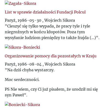
I
List w sprawie działalności Fundacji Polcul
J
Paryż, 1986-05-30 , Wojciech Sikora
"Cieszyć się tylko wypada, że pracy tyle i tyle
K
niegroźnych w końcu kłopotów. Poza tym
wysyłanie ludziom pieniędzy to także frajda (...)".
L
Organizowanie pomocy dla pozostałych w Kraju
Ł
Paryż, 1986-08-04 , Wojciech Sikora
"Na dziś chyba wystarczy.
M
Moc serdeczności.
N
PS Nie wiem, czy Ci już pisałem, że urodził mi się
syn Paweł".
O