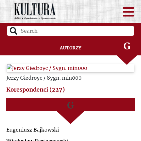
D
A
F
B
G
Autorzy
C
H
D
Jerzy Giedroyc / Sygn. min000
I
F
Korespondenci (227)
J
G
K
H
Eugeniusz Bajkowski
L
I