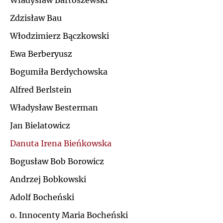
Władysław Bartoszewski
Ł
Zdzisław Bau
J
Włodzimierz Bączkowski
M
K
Ewa Berberyusz
N
Bogumiła Berdychowska
L
Alfred Berlstein
O
Ł
Władysław Besterman
P
Jan Bielatowicz
M
Danuta Irena Bieńkowska
Q
N
Bogusław Bob Borowicz
R
Andrzej Bobkowski
O
Adolf Bocheński
S
P
o. Innocenty Maria Bocheński