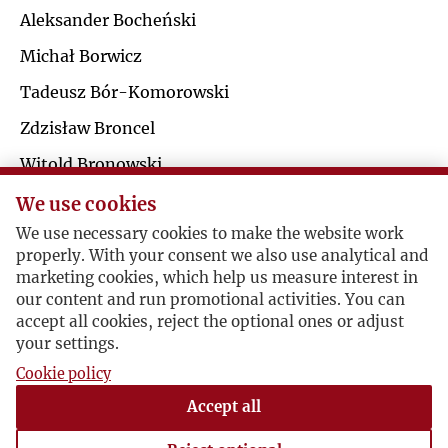
Ś
Aleksander Bocheński
R
Michał Borwicz
T
S
Tadeusz Bór-Komorowski
U
Zdzisław Broncel
Ś
Witold Bronowski
V
T
Zbigniew Brzeziński
We use cookies
W
We use necessary cookies to make the website work
U
Jerzy Giedroyc / Danuta Irena Bieńkowska
properly. With your consent we also use analytical and
marketing cookies, which help us measure interest in
Z
our content and run promotional activities. You can
V
accept all cookies, reject the optional ones or adjust
Współpraca Bieńkowskiej z Kulturą
Ż
your settings.
W
1963-11-28 , Danuta Irena Bieńkowska
Cookie policy
W liście do Jerzego Giedroycia pisarka i
Accept all
naukowczyni Danuta Bieńkowska odnosi się do
Z
swojej bieżącej twórczości w "Kulturze", wspomina