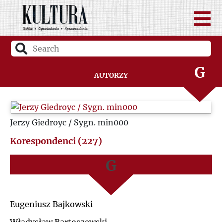
D
A
F
B
G
Autorzy
C
H
D
Jerzy Giedroyc / Sygn. min000
I
F
Korespondenci (227)
J
G
K
H
Eugeniusz Bajkowski
L
I