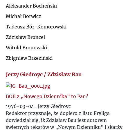
Ś
Aleksander Bocheński
R
Michał Borwicz
T
S
Tadeusz Bór-Komorowski
U
Zdzisław Broncel
Ś
Witold Bronowski
V
T
Zbigniew Brzeziński
W
U
Jerzy Giedroyc / Zdzisław Bau
Z
V
BOB z „Nowego Dziennika” to Pan?
Ż
W
1976-03-04 , Jerzy Giedroyc
Redaktor przyznaje, że dopiero z listu Fryliga
dowiedział się, iż Zdzisław Bau jest autorem
Z
świetnych tekstów w „Nowym Dzienniku” i skarży