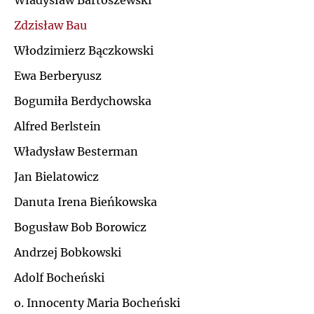
Władysław Bartoszewski
Ł
Zdzisław Bau
J
Włodzimierz Bączkowski
M
K
Ewa Berberyusz
N
Bogumiła Berdychowska
L
Alfred Berlstein
O
Ł
Władysław Besterman
P
Jan Bielatowicz
M
Danuta Irena Bieńkowska
Q
N
Bogusław Bob Borowicz
R
Andrzej Bobkowski
O
Adolf Bocheński
S
P
o. Innocenty Maria Bocheński