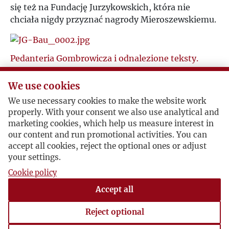
się też na Fundację Jurzykowskich, która nie
Ż
chciała nigdy przyznać nagrody Mieroszewskiemu.
Pedanteria Gombrowicza i odnalezione teksty.
1976-12-20 , Jerzy Giedroyc
We use cookies
Gombrowicz dostał małe stypendium z Radia
Wolna Europa i wysyłał im – z pedanterii, a może i
We use necessary cookies to make the website work
dla zabawy – swoje audycje. Giedroyc informuje o
properly. With your consent we also use analytical and
marketing cookies, which help us measure interest in
odnalezionych tekstach pogadanek Gombrowicza,
our content and run promotional activities. You can
które zaczyna drukować w „Kulturze”.
accept all cookies, reject the optional ones or adjust
your settings.
Cookie policy
Gombrowicz, Wolna Europa i prawda o stypendium.
Accept all
1976-12-24 , Zdzisław Bau
Bau opisuje spotkanie Wagnera, (który „nałgał”
Reject optional
Giedroyciowi) z Gombrowiczem, bo działo się to w