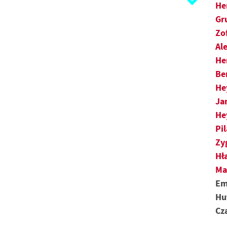
Ł
He
Gr
M
Zo
Al
N
He
O
Be
He
P
Ja
He
R
Pi
S
Zy
Hł
Ś
Ma
Em
T
Hu
Cz
U