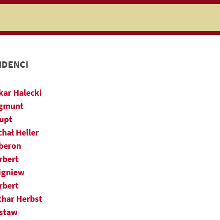
niczej
DENCI
kar Halecki
gmunt
upt
chał Heller
beron
rbert
igniew
rbert
thar Herbst
staw