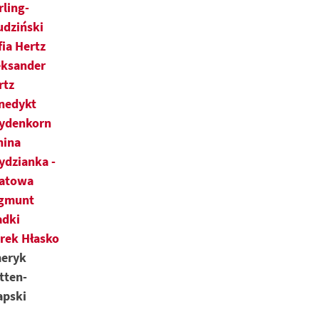
rling-
udziński
fia Hertz
eksander
rtz
nedykt
ydenkorn
nina
ydzianka -
latowa
gmunt
adki
rek Hłasko
eryk
tten-
apski