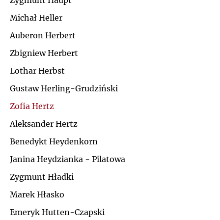
Zygmunt Haupt
Ł
Michał Heller
J
Auberon Herbert
M
K
Zbigniew Herbert
N
Lothar Herbst
L
Gustaw Herling-Grudziński
O
Ł
Zofia Hertz
P
Aleksander Hertz
M
Benedykt Heydenkorn
Q
N
Janina Heydzianka - Pilatowa
R
Zygmunt Hładki
O
Marek Hłasko
S
P
Emeryk Hutten-Czapski