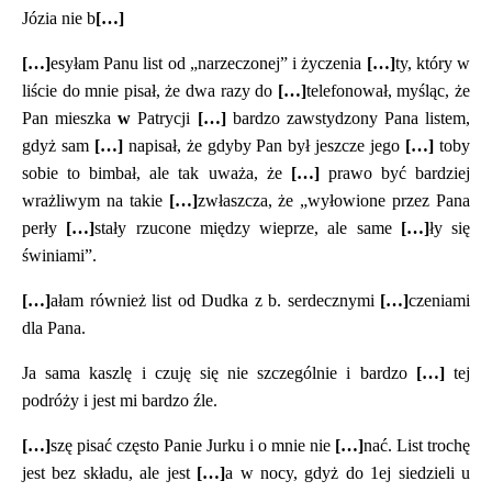
Józia nie b
[…]
[…]
esyłam Panu list od „narzeczonej” i życzenia
[…]
ty, który w
liście do mnie pisał, że dwa razy do
[…]
telefonował, myśląc, że
Pan mieszka
w
Patrycji
[…]
bardzo zawstydzony Pana listem,
gdyż sam
[…]
napisał, że gdyby Pan był jeszcze jego
[…]
toby
sobie to bimbał, ale tak uważa, że
[…]
prawo być bardziej
wrażliwym na takie
[…]
zwłaszcza, że „wyłowione przez Pana
perły
[…]
stały rzucone między wieprze, ale same
[…]
ły się
świniami”.
[…]
ałam również list od Dudka z b. serdecznymi
[…]
czeniami
dla Pana.
Ja sama kaszlę i czuję się nie szczególnie i bardzo
[…]
tej
podróży i jest mi bardzo źle.
[…]
szę pisać często Panie Jurku i o mnie nie
[…]
nać. List trochę
jest bez składu, ale jest
[…]
a w nocy, gdyż do 1ej siedzieli u