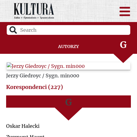
D
A
F
B
G
Autorzy
C
H
D
Jerzy Giedroyc / Sygn. min000
I
F
Korespondenci (227)
J
G
K
H
Oskar Halecki
L
I