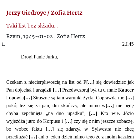
Ś
R
Jerzy Giedroyc / Zofia Hertz
T
Taki list bez składu...
S
Rzym, 1945-01-02 , Zofia Hertz
U
2.I.45
Ś
V
Drogi Panie Jurku,
T
W
U
Czekam z niecierpliwością na list od P
[…]
się dowiedzieć jak
Z
Pan dojechał i urządził
[…]
Przedwczoraj był tu u mnie
Kaucer
V
i opowia
[…]
Straszne są tam warunki życia. Coprawda moj
[…]
pokój też się za parę dni skończy, ale mimo w
[…]
nie będę
Ż
chyba zepchnięta „na dno upadku”,
W
[…]
Kto wie. Józio
wyjeżdża jutro do Korpusu i
[…]
czy się z nim jeszcze zobaczę,
bo wobec faktu
[…]
się zdarzył w Sylwestra nie chcę
Z
przedłużać
[…]
ani o jeden dzień mimo tego że z moim kaszlem