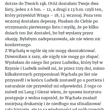
dotrze do Twoich rąk. Otóż dostałam Twoje dwa
listy, jeden z 6 bm. – 12, a drugi z 13 b.m. czyli ten,
który przywiózł Wraga – 18, t.j. wczoraj. Poza tem
wczoraj dostałam depeszę. Pisałam do Ciebie po
otrzymaniu pierwszego listu i myślę, że po kilku
dniach ten list dostałeś, bo był wysłany przez
okazję. Byłabym zadepeszowała, ale nie wiem nic
konkretnego.
Z Wąchałą w ogóle się nie mogę skontaktować.
Dzwoniłam x razy, ale nigdy nie mogę go złapać.
Wysłałam do niego list przez Ludwika, który był w
Rzymie i Ludwik mówił mi, że przez trzy dni, mimo
kilkakrotnych przypominań Wąchała po list nie
przyszedł i w końcu Ludwik zostawił go u portiera i
naturalnie nie przywiózł mi odpowiedzi. Z tego co
mówił mi Lang i Gierat wiem, że sprawa instytutu
postępuje z wolna naprzód, że Wąchała znalazł
mniejszą drukarnię i że niedługo ma sfinalizować
całą historię, ale to są wiadomości od osób trzecich.