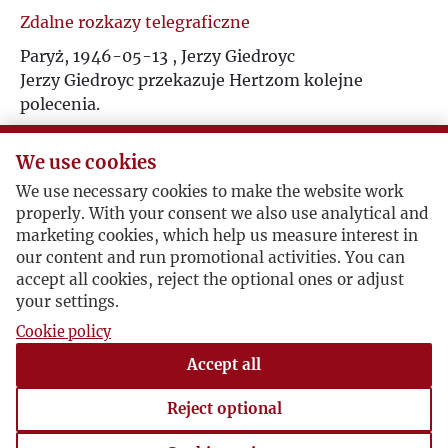
Zdalne rozkazy telegraficzne
Paryż, 1946-05-13 , Jerzy Giedroyc
Jerzy Giedroyc przekazuje Hertzom kolejne
polecenia.
We use cookies
Dalsze zdalne rozkazy
We use necessary cookies to make the website work
Londyn, 1946-05-18 , Zofia Hertz
properly. With your consent we also use analytical and
marketing cookies, which help us measure interest in
Jerzy Giedroyc poleca pracownikom Instytutu, żeby
our content and run promotional activities. You can
wynajęli mieszkanie.
accept all cookies, reject the optional ones or adjust
your settings.
Cookie policy
Pocztówka z Wersalu
Accept all
1948-03-16 , Jerzy Giedroyc
Warto zwrócić uwagę szczególnie na samą kartę
Reject optional
pocztową, na której Jerzy Giedroyc zakreślił okno i
podpisał "tu mieszkam".