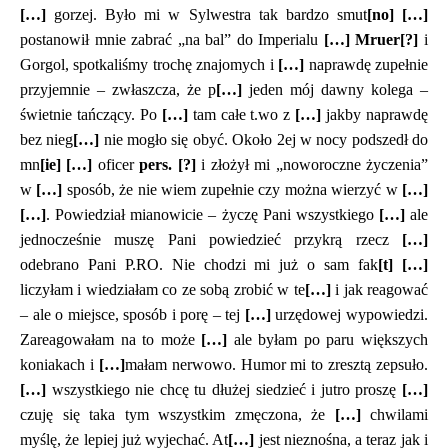
[…]
gorzej. Było mi w Sylwestra tak bardzo smut
[no]
[…]
Ż
postanowił mnie zabrać „na bal” do Imperialu
[…]
Mruer[?]
i
Gorgol, spotkaliśmy trochę znajomych i
[…]
naprawdę zupełnie
przyjemnie – zwłaszcza, że p
[…]
jeden mój dawny kolega –
świetnie tańczący. Po
[…]
tam całe t.wo z
[…]
jakby naprawdę
bez nieg
[…]
nie mogło się obyć. Około 2ej w nocy podszedł do
mn
[ie]
[…]
oficer
pers. [?]
i złożył mi „noworoczne życzenia”
w
[…]
sposób, że nie wiem zupełnie czy można wierzyć w
[…]
[…]
. Powiedział mianowicie – życzę Pani wszystkiego
[…]
ale
jednocześnie muszę Pani powiedzieć przykrą rzecz
[…]
odebrano Pani P.RO. Nie chodzi mi już o sam fak
[t]
[…]
liczyłam i wiedziałam co ze sobą zrobić w te
[…]
i jak reagować
– ale o miejsce, sposób i porę – tej
[…]
urzędowej wypowiedzi.
Zareagowałam na to może
[…]
ale byłam po paru większych
koniakach i
[…]
małam nerwowo. Humor mi to zresztą zepsuło.
[…]
wszystkiego nie chcę tu dłużej siedzieć i jutro proszę
[…]
czuję się taka tym wszystkim zmęczona, że
[…]
chwilami
myślę, że lepiej już wyjechać. At
[…]
jest nieznośna, a teraz jak i